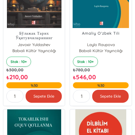
Бўлажак Тарих
Amaliy O‘zbek Tili
Ўқитувчиларининг
Аксиологик Позициясини
Javoxir Yuldashev
Laylo Raupova
Ривожлантиришнинг
Babıali Kültür Yayıncılığı
Babıali Kültür Yayıncılığı
Методик
Асослари;Gelecekteki
Tarih Öğretmenlerinin
Stok : 10+
Stok : 10+
Eksiyolojik Konumunun
Geliştirilmesi Metodolojik
₺
300,00
₺
780,00
Temel
210,00
546,00
₺
₺
%30
%30
Sepete Ekle
Sepete Ekle