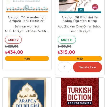
Arapça Öğrenenler İçin
Arapça Dil Bilgisini En
Arapça Dini Metinler;
Kolay Öğreten Kitap
Çözümleme, Alıştırma ve
(Sarf)
Suliman Alomirat
Abdülhakim Önel;Ömer Sabuncu
Tercümeler
M. Ü. İlahiyat Fakültesi Vakfı Yayınları
Ensar Neşriyat
Stok : 0
Stok : 1+
₺
620,00
₺
450,00
434,00
315,00
₺
₺
%30
%30
Sepete Ekle