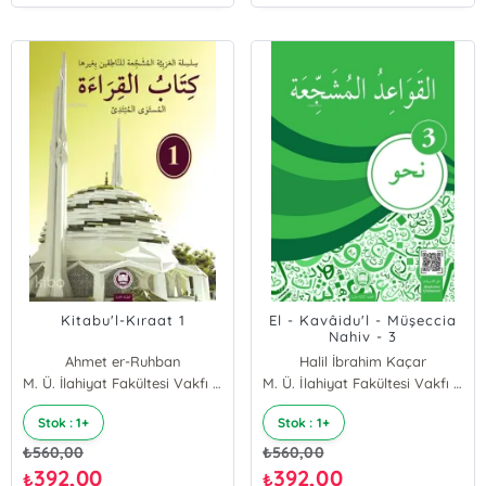
Kitabu'l-Kıraat 1
El - Kavâidu'l - Müşeccia
Nahiv - 3
Ahmet er-Ruhban
Halil İbrahim Kaçar
Mu’tasım Hamad
M. Ü. İlahiyat Fakültesi Vakfı Yayınları
Ali Bulut
M. Ü. İlahiyat Fakültesi Vakfı Yayınları
Yılmaz Özdemir
Stok : 1+
Stok : 1+
₺
560,00
₺
560,00
392,00
392,00
₺
₺