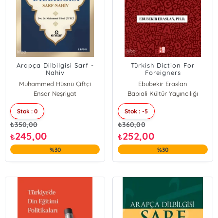
Arapça Dilbilgisi Sarf -
Türkish Diction For
Nahiv
Foreigners
Muhammed Hüsnü Çiftçi
Ebubekir Eraslan
Ensar Neşriyat
Babıali Kültür Yayıncılığı
Stok : 0
Stok : -5
₺
350,00
₺
360,00
245,00
252,00
₺
₺
%30
%30