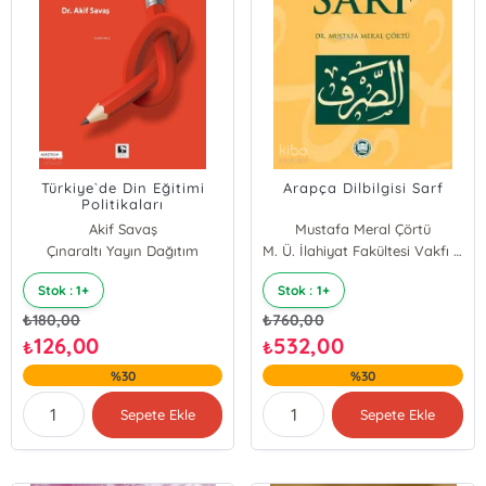
Türkiye`de Din Eğitimi
Arapça Dilbilgisi Sarf
Politikaları
Akif Savaş
Mustafa Meral Çörtü
Çınaraltı Yayın Dağıtım
M. Ü. İlahiyat Fakültesi Vakfı Yayınları
Stok : 1+
Stok : 1+
₺
180,00
₺
760,00
126,00
532,00
₺
₺
%30
%30
Sepete Ekle
Sepete Ekle