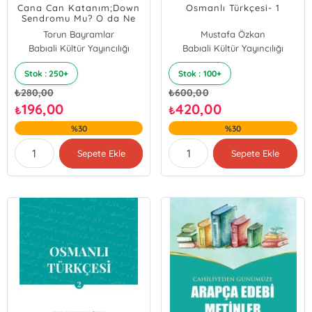
Cana Can Katanım;Down
Osmanlı Türkçesi- 1
Sendromu Mu? O da Ne
Torun Bayramlar
Mustafa Özkan
Babıali Kültür Yayıncılığı
Babıali Kültür Yayıncılığı
Hatice Tören
Stok : 250+
Stok : 100+
₺
280,00
₺
600,00
196,00
420,00
₺
₺
%30
%30
Sepete Ekle
Sepete Ekle