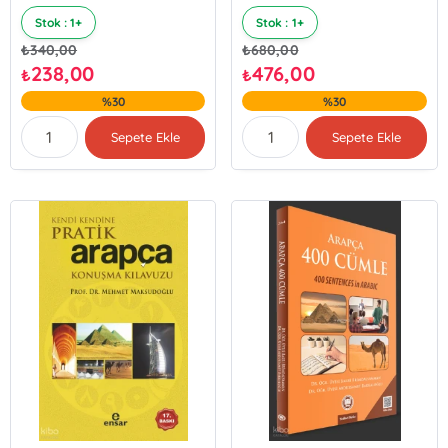
Stok : 1+
Stok : 1+
₺
340,00
₺
680,00
238,00
476,00
₺
₺
%30
%30
Sepete Ekle
Sepete Ekle