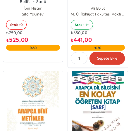
Belli's - Sadâ
İbni Hişam
Ali Bulut
Şifa Yayınevi
M. Ü. İlahiyat Fakültesi Vakfı Yayınları
Stok : 0
Stok : 1+
₺
750,00
₺
630,00
525,00
441,00
₺
₺
%30
%30
Sepete Ekle