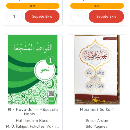
%30
%30
Sepete Ekle
Sepete Ekle
El - Kavaidu'l - Müşeccia
Mecmuat’üs Sarf
Nahiv - 1
Halil İbrahim Kaçar
Ensar Arslan
Ali Bulut
M. Ü. İlahiyat Fakültesi Vakfı Yayınları
Şifa Yayınevi
Galip Akbal