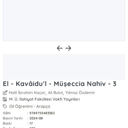
El - Kavâidu'l - Müşeccia Nahiv - 3
,
,
Halil İbrahim Kaçar
Ali Bulut
Yılmaz Özdemir
M. Ü. İlahiyat Fakültesi Vakfı Yayınları
Dil Öğrenimi - Arapça
ISBN
:
9789755483382
Basım Tarihi
:
2024-08
Baskı
:
17