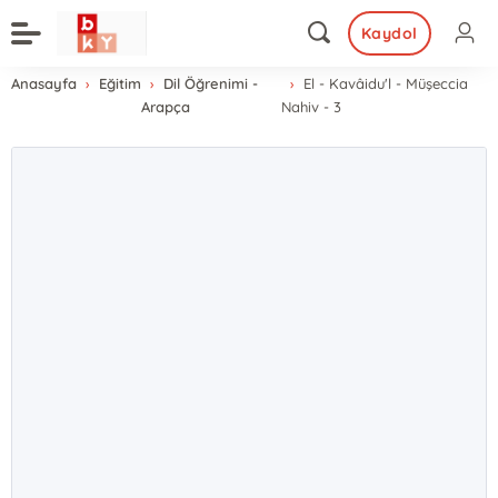
Kaydol
Anasayfa
Eğitim
Dil Öğrenimi -
El - Kavâidu'l - Müşeccia
Arapça
Nahiv - 3