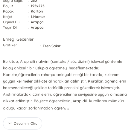
Sayfa Sayısı
:
230
Boyut
:
195x275
Kapak
:
Karton
Kağıt
:
1.Hamur
Orjinal Dili
:
Arapça
Yayın Dili
:
Arapça
Emeği Geçenler
Grafiker
:
Eren Sakız
Bu kitap, Arap dili nahvini (sentaks / söz dizimi) işlevsel yöntemle
kolay anlaşılır bir üslupla öğretmeyi hedeflemektedir.
Konular,öğrencilerin rahatça anlayabileceği bir tarzda, kullanımı
yaygın kelimeler dikkate alınarak anlatılmıştır. Kurallar, öğrencilerin
hazmedebileceği şekilde tedrîcilik prensibi gözetilerek işlenmiştir.
Alıştırmalardaki cümlelerin, öğrencilerine seviyesine uygun olmasına
dikkat edilmiştir. Böylece öğrencilerin, Arap dili kurallarını mümkün
...
olduğu kadar zorlanmadan öğren
Devamını Oku