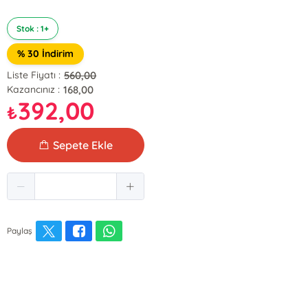
Stok : 1+
% 30 İndirim
560,00
Liste Fiyatı :
168,00
Kazancınız :
392,00
₺
Sepete Ekle
Paylaş