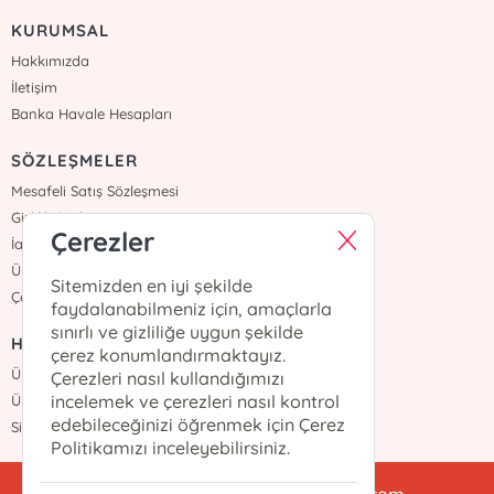
KURUMSAL
Hakkımızda
İletişim
Banka Havale Hesapları
SÖZLEŞMELER
Mesafeli Satış Sözleşmesi
Gizlilik Sözleşmesi
Çerezler
İade ve Teslimat
Üyelik Sözleşmesi
Sitemizden en iyi şekilde
Çerez Politikası
faydalanabilmeniz için, amaçlarla
sınırlı ve gizliliğe uygun şekilde
HIZLI ERİŞİM
çerez konumlandırmaktayız.
Üye Ol
Çerezleri nasıl kullandığımızı
incelemek ve çerezleri nasıl kontrol
Üye Girişi
edebileceğinizi öğrenmek için Çerez
Sipariş Takip
Politikamızı inceleyebilirsiniz.