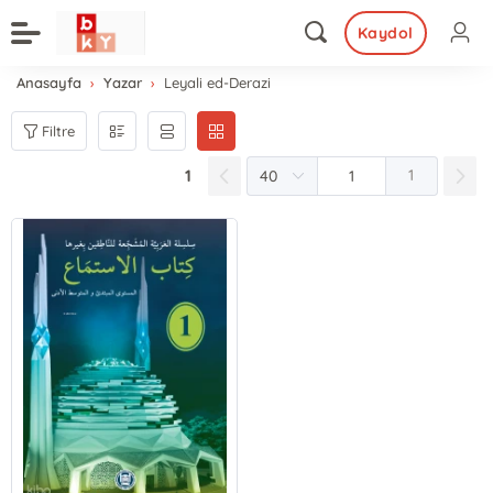
Kaydol
Anasayfa
Yazar
Leyali ed-Derazi
Filtre
1
1