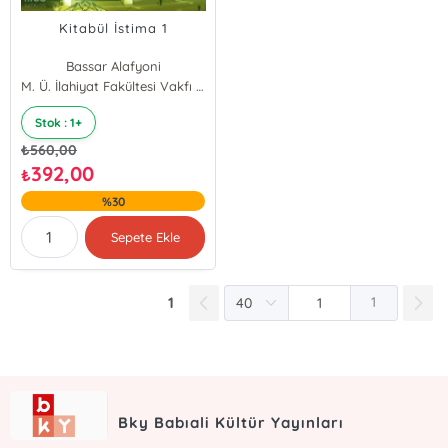
Kitabül İstima 1
Bassar Alafyoni
Leyali ed-Derazi
M. Ü. İlahiyat Fakültesi Vakfı Yayınları
Mahmoud Al Ghafier
Stok : 1+
Abdulkader Ghashim
₺
560,00
392,00
₺
%30
Sepete Ekle
1
1
Bky Babıali Kültür Yayınları