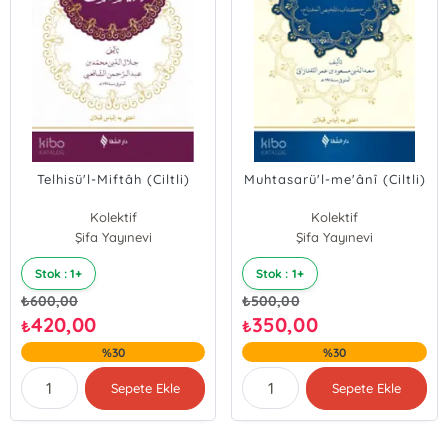
Telhisü'l-Miftâh (Ciltli)
Muhtasarü'l-me'ânî (Ciltli)
Kolektif
Kolektif
Şifa Yayınevi
Şifa Yayınevi
Stok : 1+
Stok : 1+
₺
600,00
₺
500,00
420,00
350,00
₺
₺
%30
%30
Sepete Ekle
Sepete Ekle