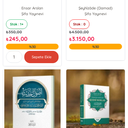
Ensar Arslan
Şeyhîzâde (Damad)
Şifa Yayınevi
Galip Akbal
Şifa Yayınevi
Stok : 1+
Stok : 0
₺
350,00
₺
4.500,00
245,00
3.150,00
₺
₺
%30
%30
Sepete Ekle