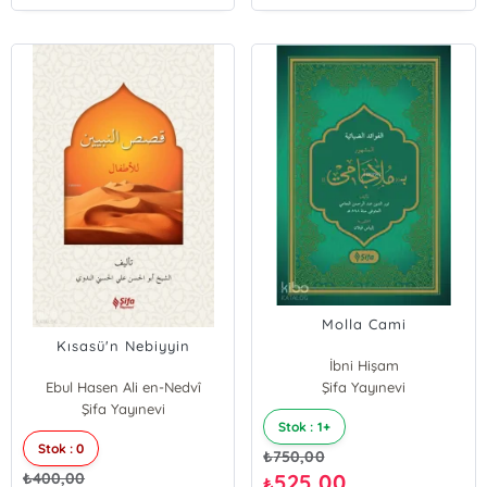
Molla Cami
Kısasü'n Nebiyyin
İbni Hişam
Ebul Hasen Ali en-Nedvî
Şifa Yayınevi
Muhammed Muhyiddin Abdülhamid
Şifa Yayınevi
Stok : 1+
Stok : 0
₺
750,00
₺
400,00
525,00
₺