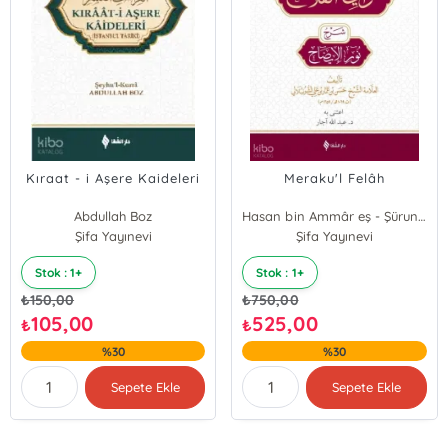
Kıraat - i Aşere Kaideleri
Meraku'l Felâh
Abdullah Boz
Hasan bin Ammâr eş - Şürunbülâlî
Şifa Yayınevi
Şifa Yayınevi
Stok : 1+
Stok : 1+
₺
150,00
₺
750,00
105,00
525,00
₺
₺
%30
%30
Sepete Ekle
Sepete Ekle