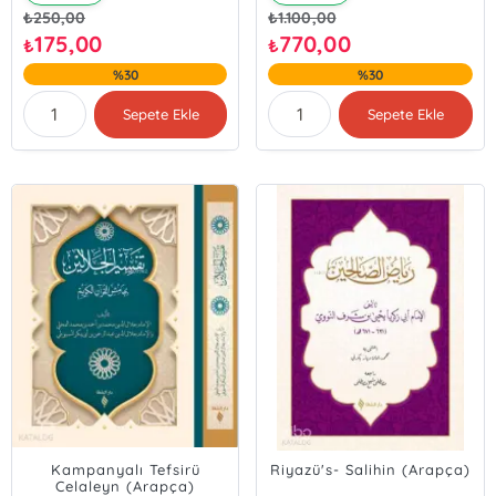
₺
250,00
₺
1.100,00
175,00
770,00
₺
₺
%30
%30
Sepete Ekle
Sepete Ekle
Kampanyalı Tefsirü
Riyazü's- Salihin (Arapça)
Celaleyn (Arapça)