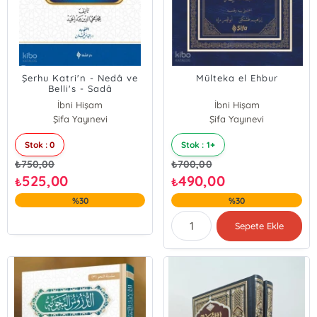
Şerhu Katri'n - Nedâ ve
Mülteka el Ehbur
Belli's - Sadâ
İbni Hişam
İbni Hişam
Şifa Yayınevi
Şifa Yayınevi
Stok : 0
Stok : 1+
₺
750,00
₺
700,00
525,00
490,00
₺
₺
%30
%30
Sepete Ekle