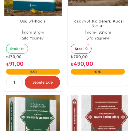
Usûlu’l-hadîs
Tasavvuf Kâideleri; Kudsi
Nurlar
İmam Birgivi
İmam-ı Şa’rânî
Şifa Yayınevi
Şifa Yayınevi
Stok : 1+
Stok : 0
₺
130,00
₺
700,00
91,00
490,00
₺
₺
%30
%30
Sepete Ekle