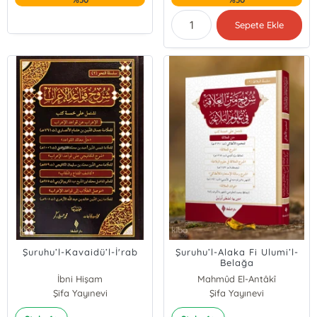
Sepete Ekle
Şuruhu’l-Kavaidü’l-İ'rab
Şuruhu’l-Alaka Fi Ulumi’l-
Belağa
İbni Hişam
Mahmûd El-Antâkî
Şifa Yayınevi
Şifa Yayınevi