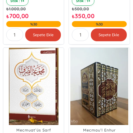
Stok : 1+
Stok : 1+
₺
1.000,00
₺
500,00
700,00
350,00
₺
₺
%30
%30
Sepete Ekle
Sepete Ekle
Mecmuat’üs Sarf
Mecmau’l Enhur