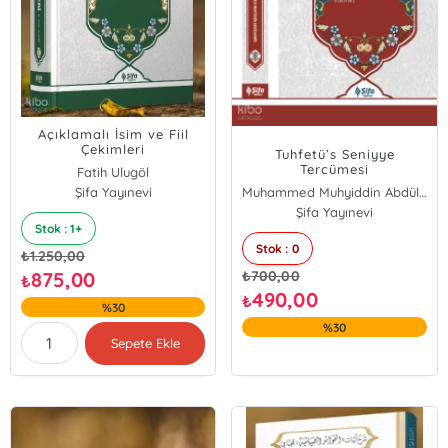
Açıklamalı İsim ve Fiil
Çekimleri
Tuhfetü’s Seniyye
Tercümesi
Fatih Ulugöl
Şifa Yayınevi
Muhammed Muhyiddin Abdülhamid
Şifa Yayınevi
Stok : 1+
Stok : 0
₺
1.250,00
875,00
₺
700,00
₺
490,00
₺
%30
%30
Sepete Ekle