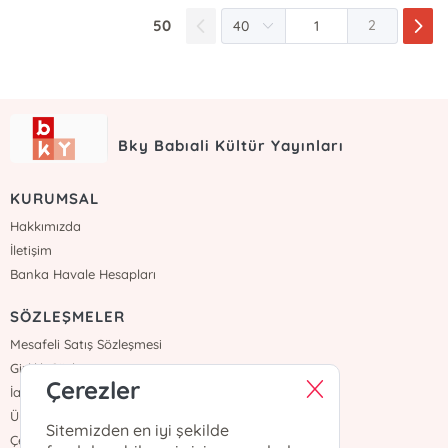
50
2
Bky Babıali Kültür Yayınları
KURUMSAL
Hakkımızda
İletişim
Banka Havale Hesapları
SÖZLEŞMELER
Mesafeli Satış Sözleşmesi
Gizlilik Sözleşmesi
Çerezler
İade ve Teslimat
Üyelik Sözleşmesi
Sitemizden en iyi şekilde
Çerez Politikası