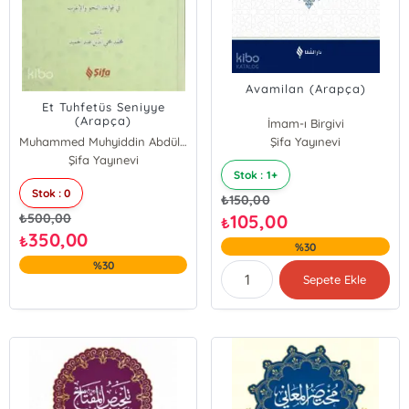
Avamilan (Arapça)
Et Tuhfetüs Seniyye
(Arapça)
İmam-ı Birgivi
Muhammed Muhyiddin Abdülhamid
Şifa Yayınevi
Şifa Yayınevi
Stok : 1+
Stok : 0
₺
150,00
₺
500,00
105,00
₺
350,00
₺
%30
%30
Sepete Ekle