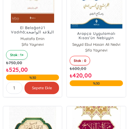
El Belağatü'l
Vadıhâ;البلاغة الواضحة
Arapça Uygulamalı
Kısas'ün Nebiyyin
Mustafa Emin
Şifa Yayınevi
Ali Carim
Seyyid Ebul Hasan Ali Nedvi
Şifa Yayınevi
Stok : 1+
Stok : 0
₺
750,00
525,00
₺
600,00
₺
420,00
₺
%30
%30
Sepete Ekle