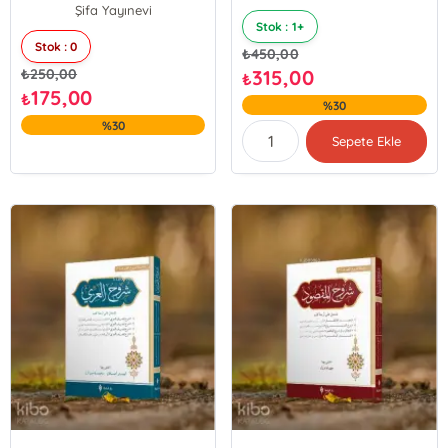
Şifa Yayınevi
Stok : 1+
Stok : 0
₺
450,00
₺
250,00
315,00
₺
175,00
₺
%30
%30
Sepete Ekle