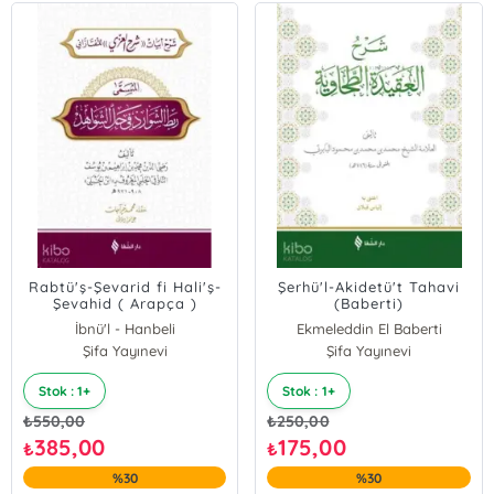
Rabtü'ş-Şevarid fi Hali'ş-
Şerhü'l-Akidetü't Tahavi
Şevahid ( Arapça )
(Baberti)
İbnü'l - Hanbeli
Ekmeleddin El Baberti
Şifa Yayınevi
Şifa Yayınevi
Stok : 1+
Stok : 1+
₺
550,00
₺
250,00
385,00
175,00
₺
₺
%30
%30