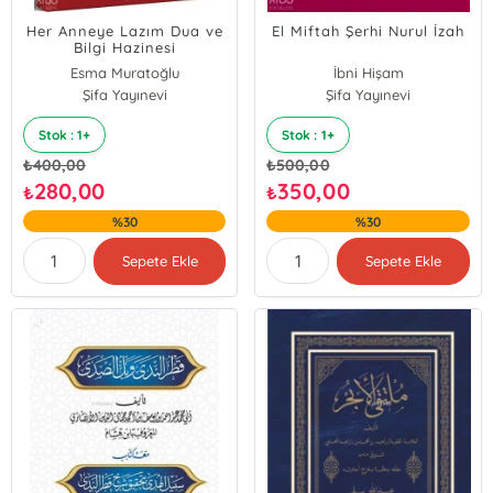
Her Anneye Lazım Dua ve
El Miftah Şerhi Nurul İzah
Bilgi Hazinesi
Esma Muratoğlu
İbni Hişam
Şifa Yayınevi
Şifa Yayınevi
Stok : 1+
Stok : 1+
₺
400,00
₺
500,00
280,00
350,00
₺
₺
%30
%30
Sepete Ekle
Sepete Ekle