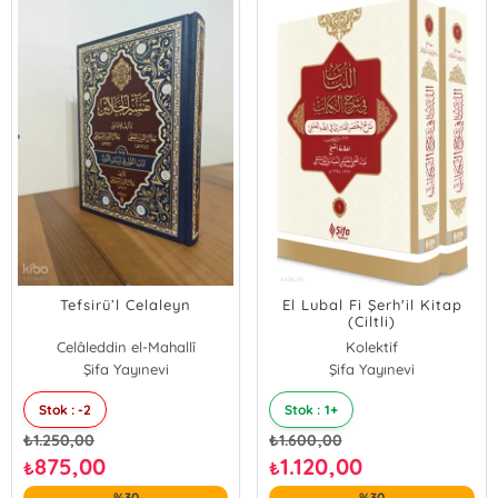
Tefsirü’l Celaleyn
El Lubal Fi Şerh'il Kitap
(Ciltli)
Celâleddin el-Mahallî
Kolektif
Celâleddin es-Süyûtî
Şifa Yayınevi
Şifa Yayınevi
Stok : -2
Stok : 1+
₺
1.250,00
₺
1.600,00
875,00
1.120,00
₺
₺
%30
%30