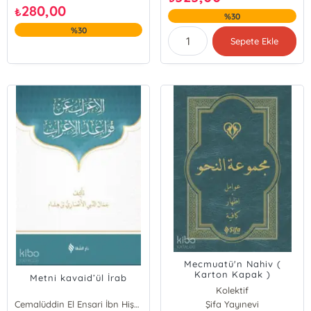
280,00
₺
%30
%30
Sepete Ekle
Mecmuatü'n Nahiv (
Karton Kapak )
Metni kavaid’ül İrab
Kolektif
Cemalüddin El Ensari İbn Hişam
Şifa Yayınevi