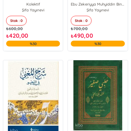
Kolektif
Ebu Zekeriyya Muhyiddin Bin Şeref En-Nevevi Ed-Dimeşki
Şifa Yayınevi
Şifa Yayınevi
Stok : 0
Stok : 0
₺
600,00
₺
700,00
420,00
490,00
₺
₺
%30
%30