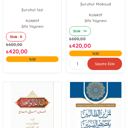
Şuruhul Maksud
Şuruhul İzzi
Kolektif
Kolektif
Şifa Yayınevi
Şifa Yayınevi
Stok : 1+
Stok : 0
₺
600,00
₺
600,00
420,00
₺
420,00
₺
%30
%30
Sepete Ekle