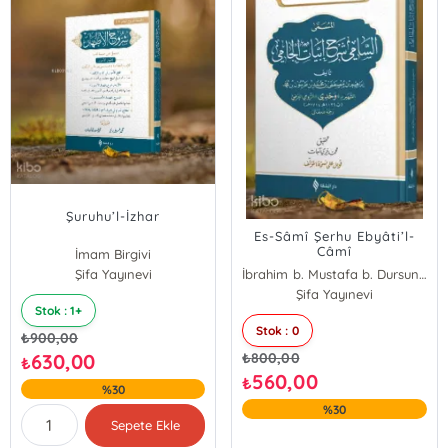
Şuruhu’l-İzhar
Es-Sâmî Şerhu Ebyâti’l-
Câmî
İmam Birgivi
Şifa Yayınevi
İbrahim b. Mustafa b. Dursun b. Muhammed er-Rûmî (Vahdî)
Şifa Yayınevi
Stok : 1+
Stok : 0
₺
900,00
630,00
₺
800,00
₺
560,00
₺
%30
%30
Sepete Ekle