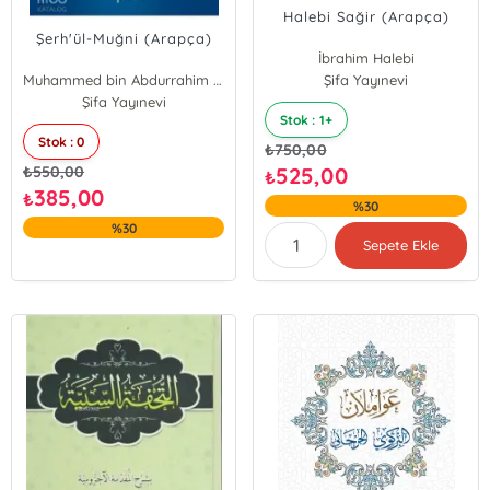
Halebi Sağir (Arapça)
Şerh'ül-Muğni (Arapça)
İbrahim Halebi
Muhammed bin Abdurrahim el-Meylani
Şifa Yayınevi
Şifa Yayınevi
Stok : 1+
Stok : 0
₺
750,00
₺
550,00
525,00
₺
385,00
₺
%30
%30
Sepete Ekle