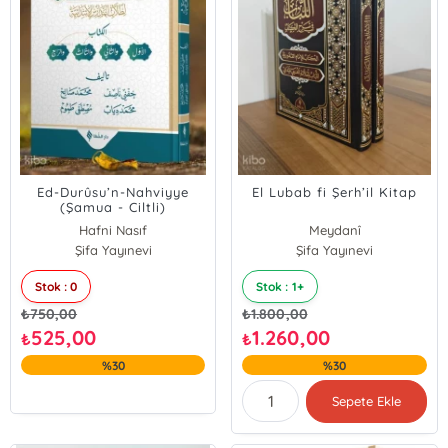
Ed-Durûsu’n-Nahviyye
El Lubab fi Şerh’il Kitap
(Şamua - Ciltli)
Hafni Nasıf
Meydanî
Muhammed Diyab
Şifa Yayınevi
Şifa Yayınevi
Mustafa Tamuh
Stok : 0
Stok : 1+
Muhammed Salih
₺
750,00
₺
1.800,00
525,00
1.260,00
₺
₺
%30
%30
Sepete Ekle