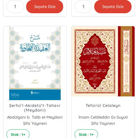
Sepete Ekle
Sepete Ekle
Şerhü'l-Akidetü't-Tahavi
Tefsirül Celaleyn
(Meydani)
Abdülgani b. Talib el-Meydani
İmam Celâleddin Es-Suyuti
Şifa Yayınevi
Şifa Yayınevi
Stok : 1+
Stok : 1+