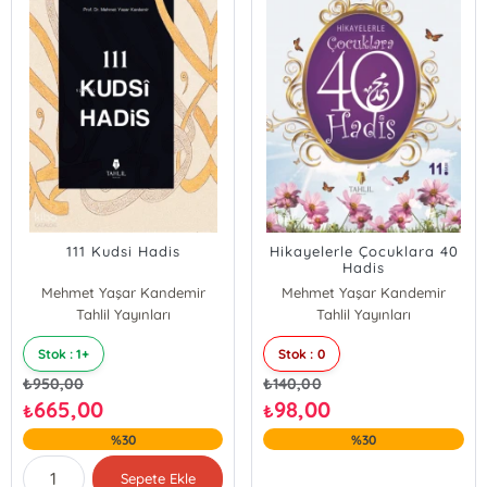
111 Kudsi Hadis
Hikayelerle Çocuklara 40
Hadis
Mehmet Yaşar Kandemir
Mehmet Yaşar Kandemir
Tahlil Yayınları
Tahlil Yayınları
Stok : 1+
Stok : 0
₺
950,00
₺
140,00
665,00
98,00
₺
₺
%30
%30
Sepete Ekle