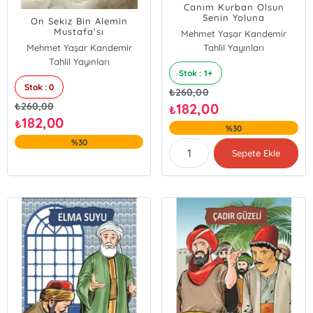
Canım Kurban Olsun
Senin Yoluna
On Sekiz Bin Alemin
Mustafa'sı
Mehmet Yaşar Kandemir
Mehmet Yaşar Kandemir
Tahlil Yayınları
Tahlil Yayınları
Stok : 1+
Stok : 0
₺
260,00
₺
260,00
182,00
₺
182,00
₺
%30
%30
Sepete Ekle