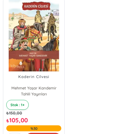
Kaderin Cilvesi
Mehmet Yaşar Kandemir
Tahlil Yayınları
Stok : 1+
₺
150,00
105,00
₺
%30