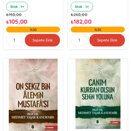
Stok : 1+
Stok : 1+
₺
150,00
₺
260,00
105,00
182,00
₺
₺
%30
%30
Sepete Ekle
Sepete Ekle