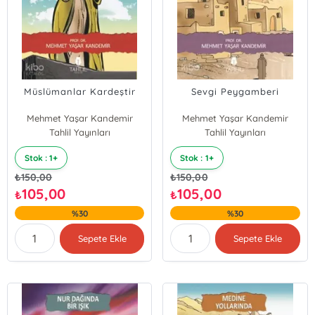
Müslümanlar Kardeştir
Sevgi Peygamberi
Mehmet Yaşar Kandemir
Mehmet Yaşar Kandemir
Tahlil Yayınları
Tahlil Yayınları
Stok : 1+
Stok : 1+
₺
150,00
₺
150,00
105,00
105,00
₺
₺
%30
%30
Sepete Ekle
Sepete Ekle