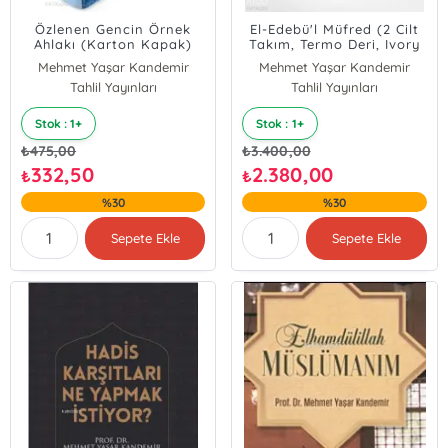
Özlenen Gencin Örnek
El-Edebü'l Müfred (2 Cilt
Ahlakı (Karton Kapak)
Takım, Termo Deri, Ivory
Kağıt)
Mehmet Yaşar Kandemir
Mehmet Yaşar Kandemir
Tahlil Yayınları
Tahlil Yayınları
Stok : 1+
Stok : 1+
₺
475,00
₺
3.400,00
332,50
2.380,00
₺
₺
%30
%30
Sepete Ekle
Sepete Ekle