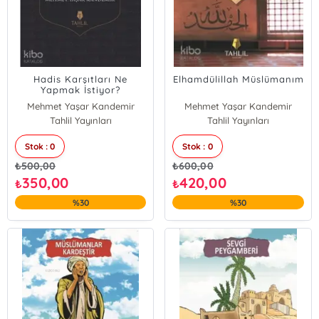
Hadis Karşıtları Ne
Elhamdülillah Müslümanım
Yapmak İstiyor?
Mehmet Yaşar Kandemir
Mehmet Yaşar Kandemir
Tahlil Yayınları
Tahlil Yayınları
Stok : 0
Stok : 0
₺
500,00
₺
600,00
350,00
420,00
₺
₺
%30
%30