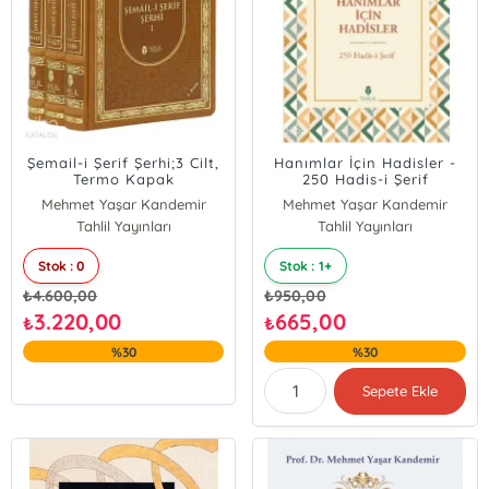
Şemail-i Şerif Şerhi;3 Cilt,
Hanımlar İçin Hadisler -
Termo Kapak
250 Hadis-i Şerif
Mehmet Yaşar Kandemir
Mehmet Yaşar Kandemir
Tahlil Yayınları
Tahlil Yayınları
Stok : 0
Stok : 1+
₺
4.600,00
₺
950,00
3.220,00
665,00
₺
₺
%30
%30
Sepete Ekle