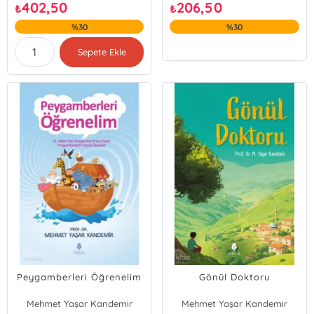
402,50
206,50
₺
₺
%30
%30
Sepete Ekle
Peygamberleri Öğrenelim
Gönül Doktoru
Mehmet Yaşar Kandemir
Mehmet Yaşar Kandemir