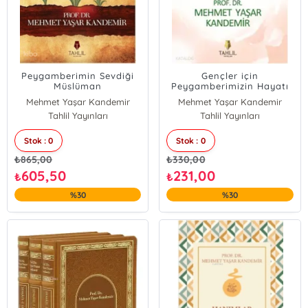
Peygamberimin Sevdiği
Gençler için
Müslüman
Peygamberimizin Hayatı
Mehmet Yaşar Kandemir
Mehmet Yaşar Kandemir
Tahlil Yayınları
Tahlil Yayınları
Stok : 0
Stok : 0
₺
865,00
₺
330,00
605,50
231,00
₺
₺
%30
%30