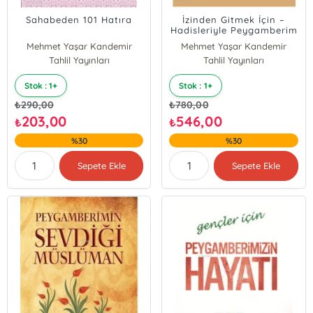
Sahabeden 101 Hatıra
İzinden Gitmek İçin –
Hadisleriyle Peygamberim
Mehmet Yaşar Kandemir
Mehmet Yaşar Kandemir
Tahlil Yayınları
Tahlil Yayınları
Stok : 1+
Stok : 1+
₺
290,00
₺
780,00
203,00
546,00
₺
₺
%30
%30
Sepete Ekle
Sepete Ekle