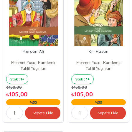
Mercan Ali
Kır Hasan
Mehmet Yaşar Kandemir
Mehmet Yaşar Kandemir
Tahlil Yayınları
Tahlil Yayınları
Stok : 1+
Stok : 1+
₺
150,00
₺
150,00
105,00
105,00
₺
₺
%30
%30
Sepete Ekle
Sepete Ekle