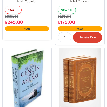
Tahlil Yayınları
Tahlil Yayınları
Stok : 0
Stok : 1+
₺
350,00
₺
250,00
245,00
175,00
₺
₺
%30
%30
Sepete Ekle