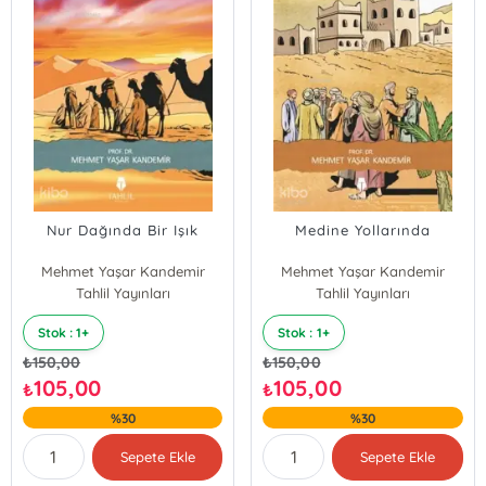
Nur Dağında Bir Işık
Medine Yollarında
Mehmet Yaşar Kandemir
Mehmet Yaşar Kandemir
Tahlil Yayınları
Tahlil Yayınları
Stok : 1+
Stok : 1+
₺
150,00
₺
150,00
105,00
105,00
₺
₺
%30
%30
Sepete Ekle
Sepete Ekle