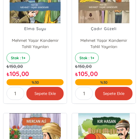
Elma Suyu
Çadır Güzeli
Mehmet Yaşar Kandemir
Mehmet Yaşar Kandemir
Tahlil Yayınları
Tahlil Yayınları
Stok : 1+
Stok : 1+
₺
150,00
₺
150,00
105,00
105,00
₺
₺
%30
%30
Sepete Ekle
Sepete Ekle