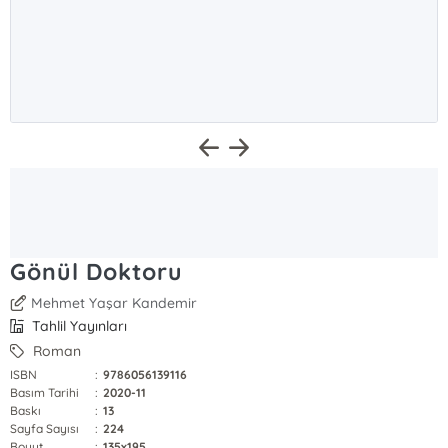
Gönül Doktoru
Mehmet Yaşar Kandemir
Tahlil Yayınları
Roman
ISBN
:
9786056139116
Basım Tarihi
:
2020-11
Baskı
:
13
Sayfa Sayısı
:
224
Boyut
:
135x195