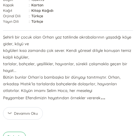
Kapak
:
Karton
Kağıt
:
Kitap Kağıdı
Orjinal Dili
:
Türkçe
Yayın Dili
:
Türkçe
Şehirli bir çocuk olan Orhan yaz tatilinde akrabalarının yaşadığı köye
gider, köyü ve
köylüleri kısa zamanda çok sever. Kendi yöresel diliyle konuşan temiz
kalpli köylüler,
tarlalar, bahçeler, yeşillikler, hayvanlar, sürekli çalışmakla geçen bir
hayat...
Bütün bunlar Orhan’a bambaşka bir dünyayı tanıtmıştır. Orhan,
arkadaşı Mıstık’la tarlalarda bahçelerde dolaşırlar, hayvanları
otlatırlar. Köyün imamı Selim Hoca, her meseleyi
...
Peygamber Efendimizin hayatından örnekler vererek
Devamını Oku