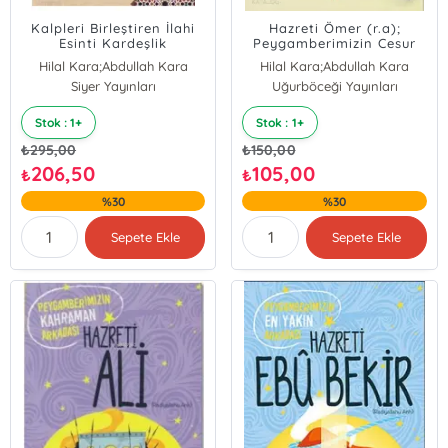
Kalpleri Birleştiren İlahi
Hazreti Ömer (r.a);
Esinti Kardeşlik
Peygamberimizin Cesur
Arkadaşı
Hilal Kara;Abdullah Kara
Hilal Kara;Abdullah Kara
Abdullah Kara;Hilal Kara
Siyer Yayınları
Uğurböceği Yayınları
Stok : 1+
Stok : 1+
₺
295,00
₺
150,00
206,50
105,00
₺
₺
%30
%30
Sepete Ekle
Sepete Ekle