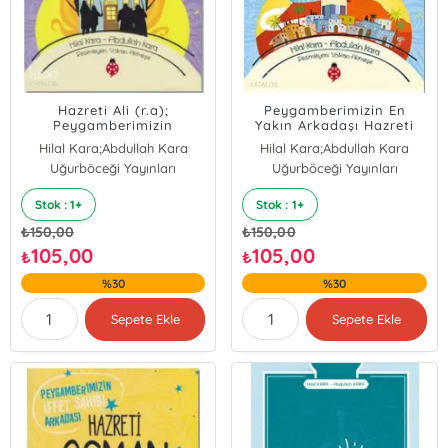
Hazreti Ali (r.a);
Peygamberimizin En
Peygamberimizin
Yakın Arkadaşı Hazreti
Kahraman Arkadaşı
Ebu Bekir
Hilal Kara;Abdullah Kara
Hilal Kara;Abdullah Kara
Uğurböceği Yayınları
Uğurböceği Yayınları
Stok : 1+
Stok : 1+
₺
150,00
₺
150,00
105,00
105,00
₺
₺
%30
%30
Sepete Ekle
Sepete Ekle