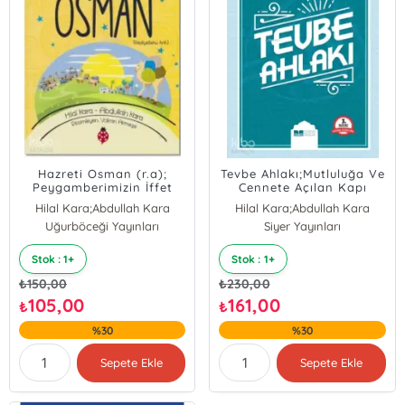
Hazreti Osman (r.a);
Tevbe Ahlakı;Mutluluğa Ve
Peygamberimizin İffet
Cennete Açılan Kapı
Sahibi Arkadaşı
Hilal Kara;Abdullah Kara
Hilal Kara;Abdullah Kara
Uğurböceği Yayınları
Abdullah Kara;Hilal Kara
Siyer Yayınları
Stok : 1+
Stok : 1+
₺
150,00
₺
230,00
105,00
161,00
₺
₺
%30
%30
Sepete Ekle
Sepete Ekle