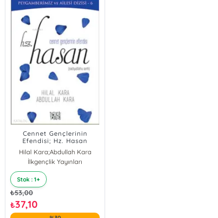
Cennet Gençlerinin
Efendisi; Hz. Hasan
Hilal Kara;Abdullah Kara
İlkgençlik Yayınları
Abdullah Kara
Hilal Kara
Stok : 1+
₺
53,00
37,10
₺
%30