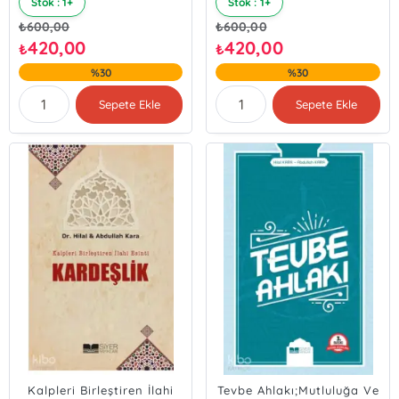
Stok : 1+
Stok : 1+
₺
600,00
₺
600,00
420,00
420,00
₺
₺
%30
%30
Sepete Ekle
Sepete Ekle
Kalpleri Birleştiren İlahi
Tevbe Ahlakı;Mutluluğa Ve