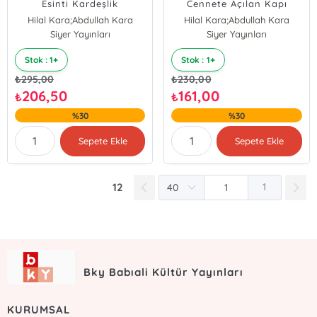
Esinti Kardeşlik
Cennete Açılan Kapı
Hilal Kara;Abdullah Kara
Hilal Kara;Abdullah Kara
Abdullah Kara;Hilal Kara
Siyer Yayınları
Abdullah Kara;Hilal Kara
Siyer Yayınları
Stok : 1+
Stok : 1+
₺
295,00
₺
230,00
206,50
161,00
₺
₺
%30
%30
Sepete Ekle
Sepete Ekle
12
1
Bky Babıali Kültür Yayınları
KURUMSAL