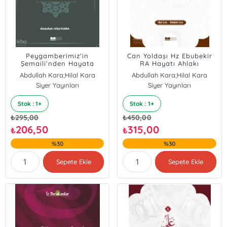
Peygamberimiz'in
Can Yoldaşı Hz Ebubekir
Şemaili'nden Hayata
RA Hayatı Ahlakı
Yansıyanlar
Abdullah Kara;Hilal Kara
Abdullah Kara;Hilal Kara
Siyer Yayınları
Siyer Yayınları
Stok : 1+
Stok : 1+
₺
295,00
₺
450,00
206,50
315,00
₺
₺
%30
%30
Sepete Ekle
Sepete Ekle