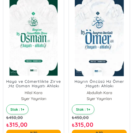
Haya ve Cömertlikte Zirve
Hayrın Öncüsü Hz Ömer
;Hz Osman Hayatı Ahlakı
;Hayatı Ahlakı
Hilal Kara
Abdullah Kara
Abdullah Kara;Hilal Kara
Siyer Yayınları
Siyer Yayınları
Hilal Kara
Abdullah Kara;Hilal Kara
Stok : 1+
Stok : 1+
₺
450,00
₺
450,00
315,00
315,00
₺
₺
%30
%30