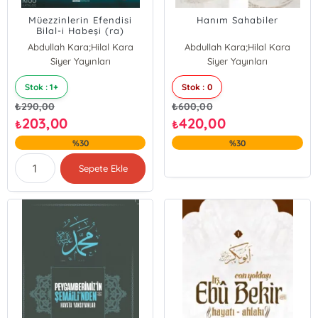
Müezzinlerin Efendisi
Hanım Sahabiler
Bilal-i Habeşi (ra)
Abdullah Kara;Hilal Kara
Abdullah Kara;Hilal Kara
Siyer Yayınları
Siyer Yayınları
Stok : 1+
Stok : 0
₺
290,00
₺
600,00
203,00
420,00
₺
₺
%30
%30
Sepete Ekle