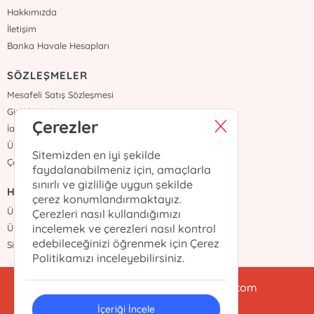
Hakkımızda
İletişim
Banka Havale Hesapları
SÖZLEŞMELER
Mesafeli Satış Sözleşmesi
Gizlilik Sözleşmesi
Çerezler
İade ve Teslimat
Üyelik Sözleşmesi
Sitemizden en iyi şekilde
Çerez Politikası
faydalanabilmeniz için, amaçlarla
sınırlı ve gizliliğe uygun şekilde
HIZLI ERİŞİM
çerez konumlandırmaktayız.
Üye Ol
Çerezleri nasıl kullandığımızı
incelemek ve çerezleri nasıl kontrol
Üye Girişi
edebileceğinizi öğrenmek için Çerez
Sipariş Takip
Politikamızı inceleyebilirsiniz.
babialikulturyayinlari@gmail.com
İçeriği İncele
0212 438 47 78