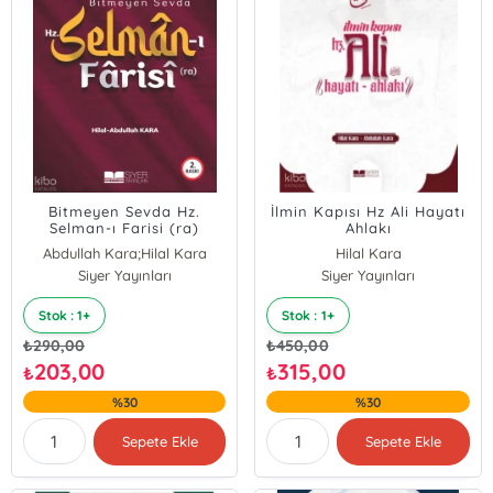
Bitmeyen Sevda Hz.
İlmin Kapısı Hz Ali Hayatı
Selman-ı Farisi (ra)
Ahlakı
Abdullah Kara;Hilal Kara
Hilal Kara
Siyer Yayınları
Abdullah Kara;Hilal Kara
Siyer Yayınları
Stok : 1+
Stok : 1+
₺
290,00
₺
450,00
203,00
315,00
₺
₺
%30
%30
Sepete Ekle
Sepete Ekle