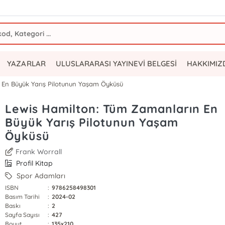
YAZARLAR
ULUSLARARASI YAYINEVİ BELGESİ
HAKKIMIZ
 En Büyük Yarış Pilotunun Yaşam Öyküsü
Lewis Hamilton: Tüm Zamanların En
Büyük Yarış Pilotunun Yaşam
Öyküsü
Frank Worrall
Profil Kitap
Spor Adamları
ISBN
:
9786258498301
Basım Tarihi
:
2024-02
Baskı
:
2
Sayfa Sayısı
:
427
Boyut
:
135x210