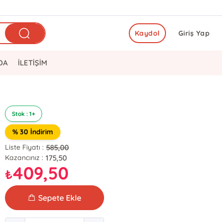
Kaydol
Giriş Yap
DA
İLETİŞİM
Stok : 1+
% 30 İndirim
585,00
Liste Fiyatı :
175,50
Kazancınız :
409,50
₺
Sepete Ekle