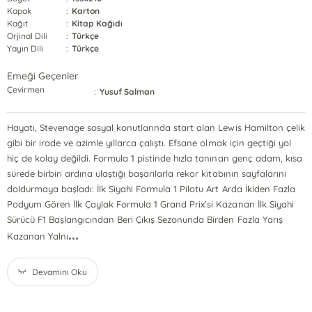
Kapak
:
Karton
Kağıt
:
Kitap Kağıdı
Orjinal Dili
:
Türkçe
Yayın Dili
:
Türkçe
Emeği Geçenler
Çevirmen
:
Yusuf Salman
Hayatı, Stevenage sosyal konutlarında start alan Lewis Hamilton çelik
gibi bir irade ve azimle yıllarca çalıştı. Efsane olmak için geçtiği yol
hiç de kolay değildi. Formula 1 pistinde hızla tanınan genç adam, kısa
sürede birbiri ardına ulaştığı başarılarla rekor kitabının sayfalarını
doldurmaya başladı: İlk Siyahi Formula 1 Pilotu Art Arda İkiden Fazla
Podyum Gören İlk Çaylak Formula 1 Grand Prix’si Kazanan İlk Siyahi
Sürücü F1 Başlangıcından Beri Çıkış Sezonunda Birden Fazla Yarış
...
Kazanan Yalnı
Devamını Oku