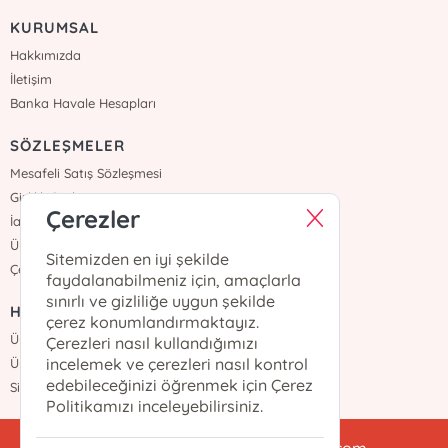
KURUMSAL
Hakkımızda
İletişim
Banka Havale Hesapları
SÖZLEŞMELER
Mesafeli Satış Sözleşmesi
Gizlilik Sözleşmesi
Çerezler
İade ve Teslimat
Üyelik Sözleşmesi
Sitemizden en iyi şekilde
Çerez Politikası
faydalanabilmeniz için, amaçlarla
sınırlı ve gizliliğe uygun şekilde
HIZLI ERİŞİM
çerez konumlandırmaktayız.
Üye Ol
Çerezleri nasıl kullandığımızı
incelemek ve çerezleri nasıl kontrol
Üye Girişi
edebileceğinizi öğrenmek için Çerez
Sipariş Takip
Politikamızı inceleyebilirsiniz.