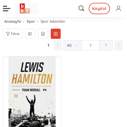
Kaydol
Anasayfa
Spor
Spor Adamları
Filtre
1
1