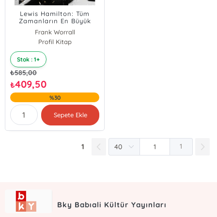
Lewis Hamilton: Tüm
Zamanların En Büyük
Yarış Pilotunun Yaşam
Frank Worrall
Öyküsü
Profil Kitap
Stok : 1+
₺
585,00
409,50
₺
%30
Sepete Ekle
1
1
Bky Babıali Kültür Yayınları