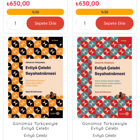
630,00
630,00
₺
₺
%30
%30
Sepete Ekle
Sepete Ekle
Günümüz Türkçesiyle
Günümüz Türkçesiyle
Evliyâ Çelebi
Evliyâ Çelebi
Seyahatnâmesi 10.
Seyahatnâmesi 9. Kitap
Evliyâ Çelebi
Evliyâ Çelebi
Kitap;Cibuti-Eritre-
;Adana-Antalya-Denizli-