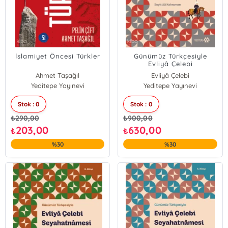
İslamiyet Öncesi Türkler
Günümüz Türkçesiyle
Evliyâ Çelebi
Seyahatnâmesi 8.
Ahmet Taşağıl
Evliyâ Çelebi
Kitap;Atina-Elbistan-Girit-
Yeditepe Yayınevi
Pelin Çift
Yeditepe Yayınevi
Kavala-Mora-Ohri-
Selanik-Tekirdağ-Tırhala
Stok : 0
Stok : 0
₺
290,00
₺
900,00
203,00
630,00
₺
₺
%30
%30