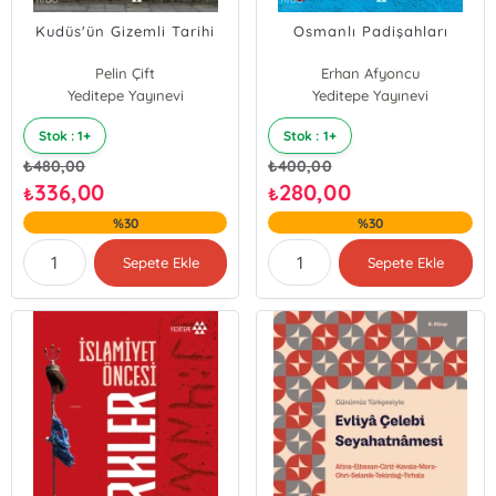
Kudüs'ün Gizemli Tarihi
Osmanlı Padişahları
Pelin Çift
Erhan Afyoncu
Ömer Faruk Harman
Yeditepe Yayınevi
Yeditepe Yayınevi
Stok : 1+
Stok : 1+
₺
480,00
₺
400,00
336,00
280,00
₺
₺
%30
%30
Sepete Ekle
Sepete Ekle