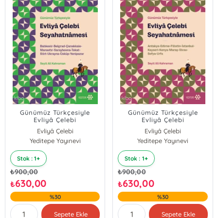
Günümüz Türkçesiyle
Günümüz Türkçesiyle
Evliyâ Çelebi
Evliyâ Çelebi
Seyahatnâmesi 5.
Seyahatnâmesi 3.
Evliyâ Çelebi
Evliyâ Çelebi
Kitap;Balıkesir-Belgrad-
Kitap;Antakya-Edirne-
Yeditepe Yayınevi
Yeditepe Yayınevi
Çanakkale-Manastır-
Filistin-İstanbul-Kayseri-
Saraybosna-Tokat-Siirt-
Konya- Maraş-Sivas-
Ukranya-Üsküp-Yenipazar
Sofya-Urfa
Stok : 1+
Stok : 1+
₺
900,00
₺
900,00
630,00
630,00
₺
₺
%30
%30
Sepete Ekle
Sepete Ekle