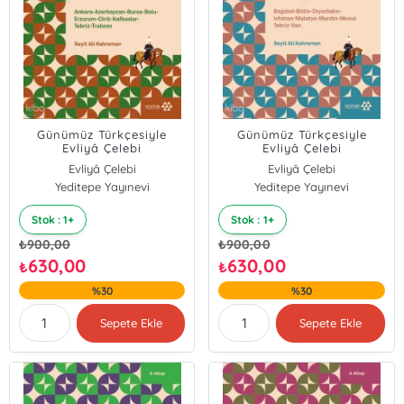
Günümüz Türkçesiyle
Günümüz Türkçesiyle
Evliyâ Çelebi
Evliyâ Çelebi
Seyahatnâmesi 2.
Seyahatnâmesi 4.
Evliyâ Çelebi
Evliyâ Çelebi
Kitap;Ankara,
Kitap;Bağdad-Bitlis-
Yeditepe Yayınevi
Yeditepe Yayınevi
Azerbaycan, Bursa, Bolu,
Diyarbakır-Isfahan-
Erzurum, Girit, Kafkaslar,
Malatya- Mardin-Musul-
Tebriz, Trabzon
Tebriz-Van
Stok : 1+
Stok : 1+
₺
900,00
₺
900,00
630,00
630,00
₺
₺
%30
%30
Sepete Ekle
Sepete Ekle