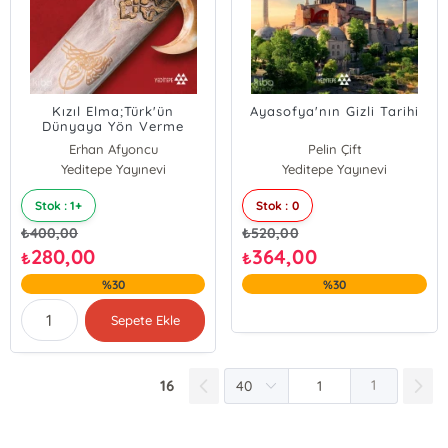
Kızıl Elma;Türk'ün
Ayasofya'nın Gizli Tarihi
Dünyaya Yön Verme
Ülküsü
Erhan Afyoncu
Pelin Çift
Yeditepe Yayınevi
Yeditepe Yayınevi
Erhan Altunay
Stok : 1+
Stok : 0
₺
400,00
₺
520,00
280,00
364,00
₺
₺
%30
%30
Sepete Ekle
16
1