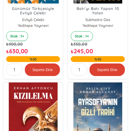
Günümüz Türkçesiyle
Batı’yı Batı Yapan 10
Evliyâ Çelebi
Yalan
Seyahatnâmesi 6.
Evliyâ Çelebi
Subhadra Das
Kitap;Bosna-Hersek-
Yeditepe Yayınevi
Yeditepe Yayınevi
Hırvatistan-Karadağ-
Macaristan-Sırbistan-
Slovakya
Stok : 1+
Stok : 1+
₺
900,00
₺
350,00
630,00
245,00
₺
₺
%30
%30
Sepete Ekle
Sepete Ekle