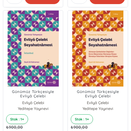
Günümüz Türkçesiyle
Günümüz Türkçesiyle
Evliyâ Çelebi
Evliyâ Çelebi
Seyahatnâmesi 1. Kitap
Seyahatnâmesi 7.
Evliyâ Çelebi
Evliyâ Çelebi
Kitap;Almanya-
Yeditepe Yayınevi
Yeditepe Yayınevi
Çerkezistan-Dağıstan-
Kırım-Macaristan-
Romanya-Rusya-
Stok : 1+
Stok : 1+
Slovakya-Tataristan-
Ukranya-Viyana
₺
900,00
₺
900,00