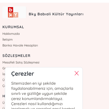
Bky Babıali Kültür Yayınları
KURUMSAL
Hakkımızda
İletişim
Banka Havale Hesapları
SÖZLEŞMELER
Mesafeli Satış Sözleşmesi
Gizlilik Sözleşmesi
Çerezler
İade ve Teslimat
Üyelik Sözleşmesi
Sitemizden en iyi şekilde
Çerez Politikası
faydalanabilmeniz için, amaçlarla
sınırlı ve gizliliğe uygun şekilde
HIZLI ERİŞİM
çerez konumlandırmaktayız.
Üye Ol
Çerezleri nasıl kullandığımızı
incelemek ve çerezleri nasıl kontrol
Üye Girişi