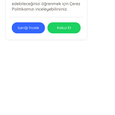
edebileceğinizi öğrenmek için Çerez
Politikamızı inceleyebilirsiniz.
İçeriği İncele
Kabul Et
Bky Babıali Kültür Yayınları