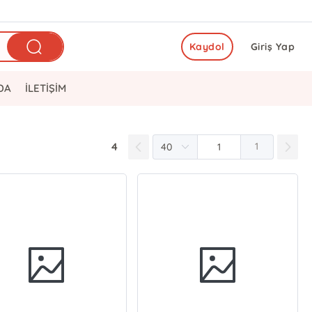
Kaydol
Giriş Yap
DA
İLETİŞİM
4
1