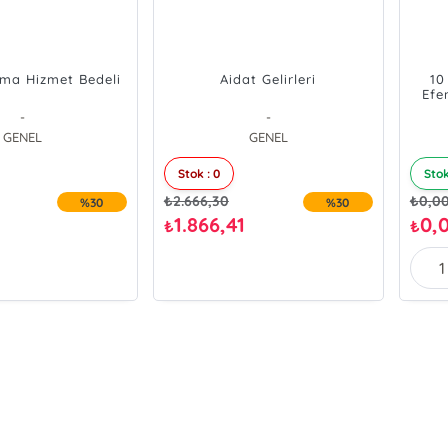
ma Hizmet Bedeli
Aidat Gelirleri
10
Efe
Döne
-
-
GENEL
GENEL
Stok : 0
Stok
₺
2.666,30
₺
0,0
%30
%30
1.866,41
0,
₺
₺