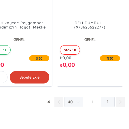
 Hikayede Peygamber
DELİ DUMRUL -
ndimiz'in Hayatı Mekke
(978625622277)
mi - (_9786259986784)
-
-
GENEL
GENEL
 : 1+
Stok : 0
0
₺
0,00
%30
%30
00
0,00
₺
Sepete Ekle
4
1