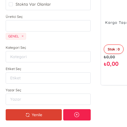
Stokta Var Olanlar
Üretici Seç
Kargo Taşı
GENEL
Kategori Seç
Stok : 0
₺
0,00
0,00
₺
Etiket Seç
Yazar Seç
Yenile