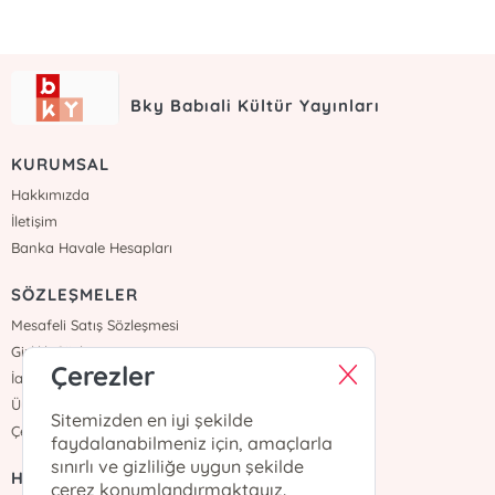
Bky Babıali Kültür Yayınları
KURUMSAL
Hakkımızda
İletişim
Banka Havale Hesapları
SÖZLEŞMELER
Mesafeli Satış Sözleşmesi
Gizlilik Sözleşmesi
Çerezler
İade ve Teslimat
Üyelik Sözleşmesi
Sitemizden en iyi şekilde
Çerez Politikası
faydalanabilmeniz için, amaçlarla
sınırlı ve gizliliğe uygun şekilde
HIZLI ERİŞİM
çerez konumlandırmaktayız.