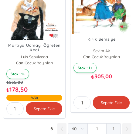
Kırık Şemsiye
Martıya Uçmayı Öğreten
Kedi
Sevim Ak
Luis Sepulveda
Can Çocuk Yayınları
Can Çocuk Yayınları
Stok : 1+
Stok : 1+
305,00
₺
₺
255,00
178,50
₺
%30
Sepete Ekle
Sepete Ekle
6
1