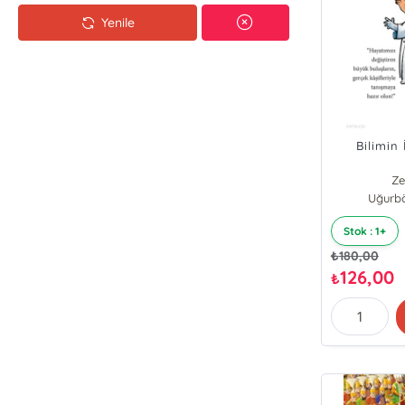
Yenile
Bilimin 
Ze
Uğurbö
Stok : 1+
₺
180,00
126,00
₺