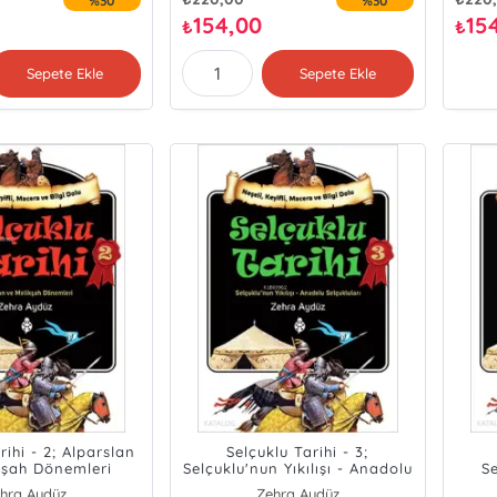
%30
%30
154,00
15
₺
₺
Sepete Ekle
Sepete Ekle
rihi - 2; Alparslan
Selçuklu Tarihi - 3;
kşah Dönemleri
Selçuklu'nun Yıkılışı - Anadolu
Se
Selçukluları
Mede
hra Aydüz
Zehra Aydüz