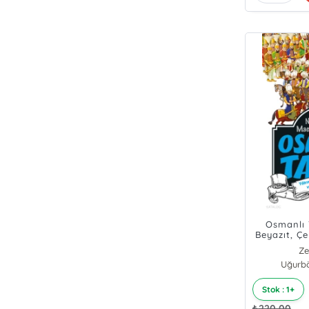
Osmanlı T
Beyazıt, Çe
Mura
Ze
Uğurbö
Stok : 1+
₺
220,00