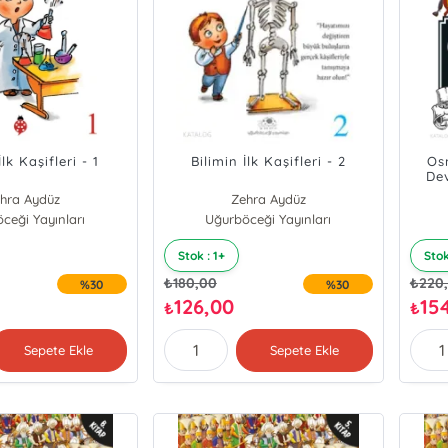
İlk Kaşifleri - 1
Bilimin İlk Kaşifleri - 2
Os
Dev
hra Aydüz
Zehra Aydüz
ceği Yayınları
Uğurböceği Yayınları
Stok : 1+
Stok
₺
180,00
₺
220
%30
%30
126,00
15
₺
₺
Sepete Ekle
Sepete Ekle