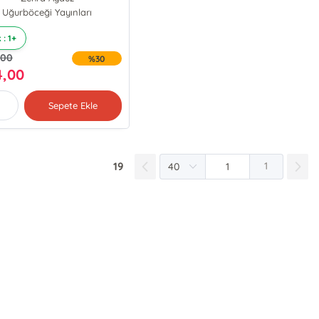
üyük Âlimler ve Ahilik
Uğurböceği Yayınları
Teşkilatı
 : 1+
,00
%30
4,00
Sepete Ekle
19
1