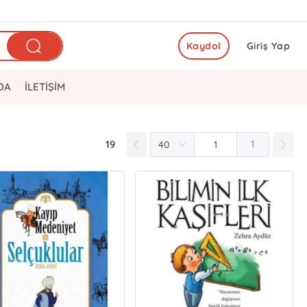
Kaydol
Giriş Yap
DA
İLETİŞİM
19
1