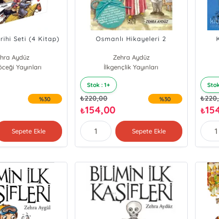
rihi Seti (4 Kitap)
Osmanlı Hikayeleri 2
hra Aydüz
Zehra Aydüz
ceği Yayınları
İlkgençlik Yayınları
Stok : 1+
Stok
₺
220,00
₺
220
%30
%30
154,00
15
₺
₺
Sepete Ekle
Sepete Ekle