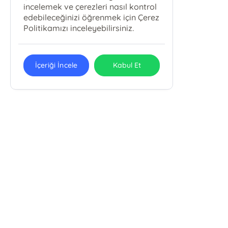
incelemek ve çerezleri nasıl kontrol
edebileceğinizi öğrenmek için Çerez
Politikamızı inceleyebilirsiniz.
İçeriği İncele
Kabul Et
Bky Babıali Kültür Yayınları