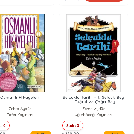
Osmanlı Hikayeleri
Selçuklu Tarihi - 1; Selçuk Bey
- Tuğrul ve Çağrı Bey
Dönemleri
Zehra Aydüz
Zehra Aydüz
Zafer Yayınları
Uğurböceği Yayınları
 : 0
Stok : 0
,00
₺
220,00