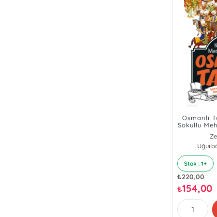
Osmanlı T
Sokullu Me
ve Dur
Ze
Uğurbö
Stok : 1+
₺
220,00
154,00
₺