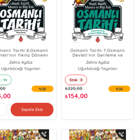
manlı Tarihi 8;Osmanlı
Osmanlı Tarihi 7;Osmanlı
leti’nin Yıkılış Dönemi
Devleti’nin Gerileme ve
Dağılma Dönemi
Zehra Aydüz
Zehra Aydüz
Uğurböceği Yayınları
Uğurböceği Yayınları
 : 1+
Stok : 0
,00
₺
220,00
%30
%30
4,00
154,00
₺
Sepete Ekle