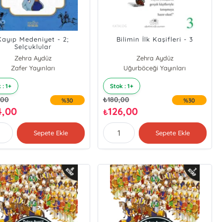
Kayıp Medeniyet - 2;
Bilimin İlk Kaşifleri - 3
Selçuklular
Zehra Aydüz
Zehra Aydüz
Zafer Yayınları
Uğurböceği Yayınları
 : 1+
Stok : 1+
,00
₺
180,00
%30
%30
4,00
126,00
₺
Sepete Ekle
Sepete Ekle