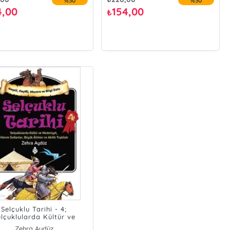
%30
%30
4,00
154,00
₺
Selçuklu Tarihi - 4;
lçuklularda Kültür ve
niyet, Hanım Sultanlar,
Zehra Aydüz