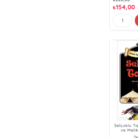
154,00
₺
Selçuklu Ta
ve Meli
Ze