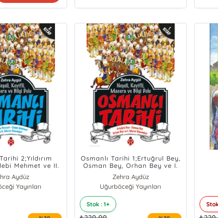
arihi 2;Yıldırım
Osmanlı Tarihi 1;Ertuğrul Bey,
lebi Mehmet ve II.
Osman Bey, Orhan Bey ve I.
t Dönemleri
Murat Dönemleri
hra Aydüz
Zehra Aydüz
ceği Yayınları
Uğurböceği Yayınları
Stok : 1+
Stok
₺
220,00
₺
220