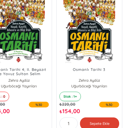
nlı Tarihi 4; II. Beyazıt
Osmanlı Tarihi 3
e Yavuz Sultan Selim
Dönemleri
Zehra Aydüz
Zehra Aydüz
Uğurböceği Yayınları
Uğurböceği Yayınları
 : 0
Stok : 1+
,00
₺
220,00
%30
%30
4,00
154,00
₺
Sepete Ekle