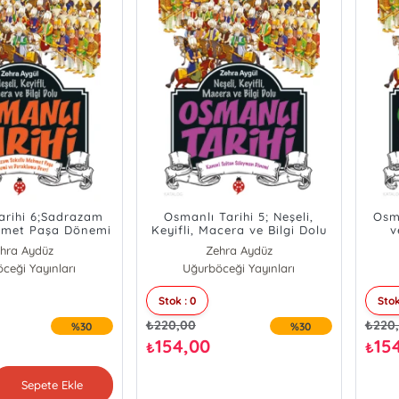
arihi 6;Sadrazam
Osmanlı Tarihi 5; Neşeli,
Osma
hmet Paşa Dönemi
Keyifli, Macera ve Bilgi Dolu
v
aklama Devri
hra Aydüz
Zehra Aydüz
ceği Yayınları
Uğurböceği Yayınları
Stok : 0
Stok
₺
220,00
₺
220
%30
%30
154,00
15
₺
₺
Sepete Ekle