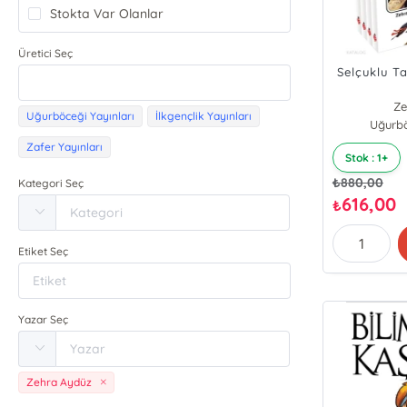
Stokta Var Olanlar
Üretici Seç
Selçuklu Ta
Ze
Uğurböceği Yayınları
İlkgençlik Yayınları
Uğurbö
Zafer Yayınları
Stok : 1+
₺
880,00
Kategori Seç
616,00
₺
Etiket Seç
Yazar Seç
Zehra Aydüz