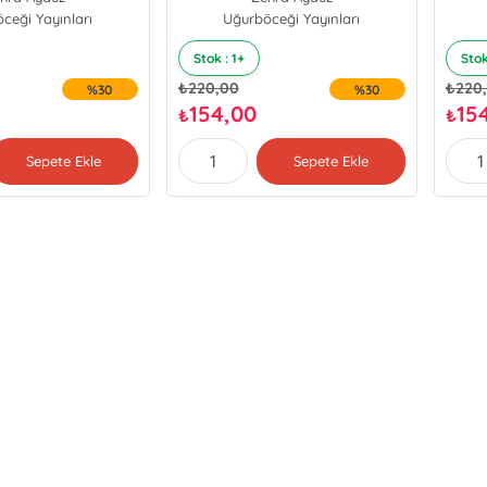
B
ceği Yayınları
Uğurböceği Yayınları
Stok : 1+
Stok
₺
220,00
₺
220
%30
%30
154,00
15
₺
₺
Sepete Ekle
Sepete Ekle