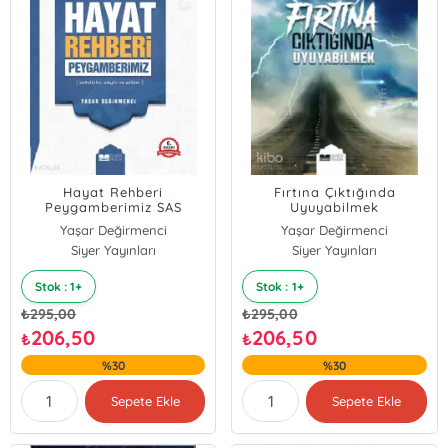
Hayat Rehberi
Fırtına Çıktığında
Peygamberimiz SAS
Uyuyabilmek
Yaşar Değirmenci
Yaşar Değirmenci
Siyer Yayınları
Siyer Yayınları
Stok : 1+
Stok : 1+
₺
295,00
₺
295,00
206,50
206,50
₺
₺
%30
%30
Sepete Ekle
Sepete Ekle