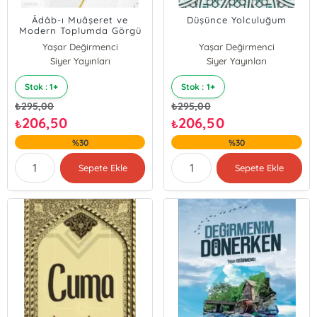
Âdâb-ı Muâşeret ve
Düşünce Yolculuğum
Modern Toplumda Görgü
Kuralları
Yaşar Değirmenci
Yaşar Değirmenci
Siyer Yayınları
Siyer Yayınları
Stok : 1+
Stok : 1+
₺
295,00
₺
295,00
206,50
206,50
₺
₺
%30
%30
Sepete Ekle
Sepete Ekle