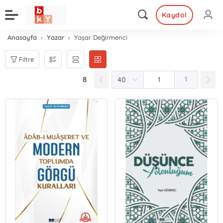
Kaydol
Anasayfa
Yazar
Yaşar Değirmenci
Filtre
8
1