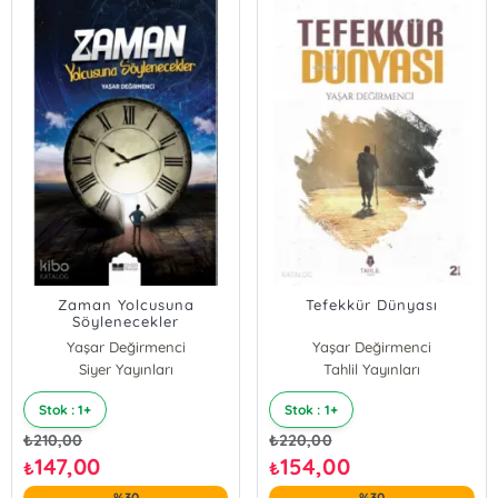
Zaman Yolcusuna
Tefekkür Dünyası
Söylenecekler
Yaşar Değirmenci
Yaşar Değirmenci
Siyer Yayınları
Tahlil Yayınları
Stok : 1+
Stok : 1+
₺
210,00
₺
220,00
147,00
154,00
₺
₺
%30
%30