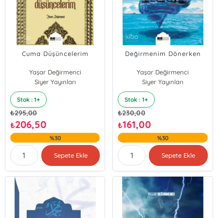
Cuma Düşüncelerim
Değirmenim Dönerken
Yaşar Değirmenci
Yaşar Değirmenci
Siyer Yayınları
Siyer Yayınları
Stok : 1+
Stok : 1+
₺
295,00
₺
230,00
206,50
161,00
₺
₺
%30
%30
Sepete Ekle
Sepete Ekle