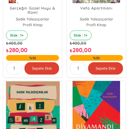
Gerçeğin Güzel Huyu &
Vefa Apartmanı
Rûmî
Sadık Yalsızuçanlar
Sadık Yalsızuçanlar
Profil Kitap
Profil Kitap
Stok : 1+
Stok : 1+
₺
400,00
₺
400,00
280,00
280,00
₺
₺
%30
%30
Sepete Ekle
Sepete Ekle