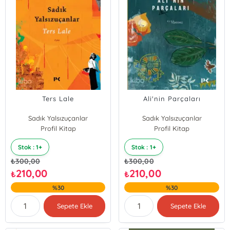
Ters Lale
Ali'nin Parçaları
Sadık Yalsızuçanlar
Sadık Yalsızuçanlar
Profil Kitap
Profil Kitap
Stok : 1+
Stok : 1+
₺
300,00
₺
300,00
210,00
210,00
₺
₺
%30
%30
Sepete Ekle
Sepete Ekle