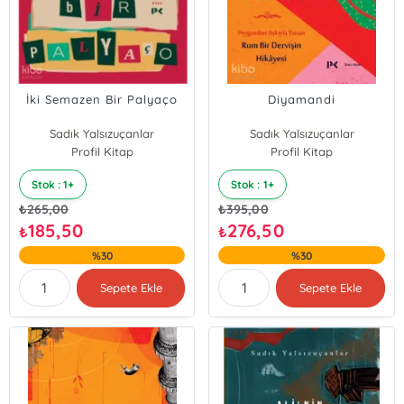
İki Semazen Bir Palyaço
Diyamandi
Sadık Yalsızuçanlar
Sadık Yalsızuçanlar
Profil Kitap
Profil Kitap
Stok : 1+
Stok : 1+
₺
265,00
₺
395,00
185,50
276,50
₺
₺
%30
%30
Sepete Ekle
Sepete Ekle