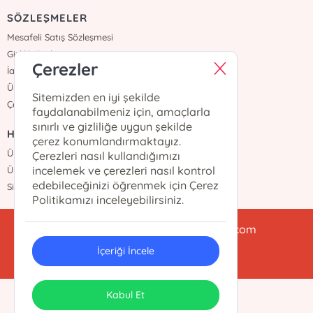
SÖZLEŞMELER
Mesafeli Satış Sözleşmesi
Gizlilik Sözleşmesi
Çerezler
İade ve Teslimat
Üyelik Sözleşmesi
Sitemizden en iyi şekilde
Çerez Politikası
faydalanabilmeniz için, amaçlarla
sınırlı ve gizliliğe uygun şekilde
HIZLI ERİŞİM
çerez konumlandırmaktayız.
Üye Ol
Çerezleri nasıl kullandığımızı
incelemek ve çerezleri nasıl kontrol
Üye Girişi
edebileceğinizi öğrenmek için Çerez
Sipariş Takip
Politikamızı inceleyebilirsiniz.
babialikulturyayinlari@gmail.com
İçeriği İncele
0212 438 47 78
ONSO
Tasarım & Uygulama
Kabul Et