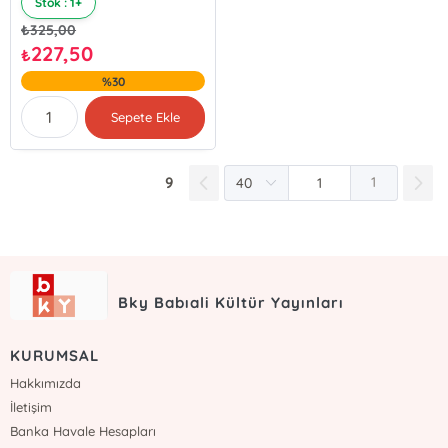
Stok : 1+
₺
325,00
227,50
₺
%30
Sepete Ekle
9
1
Bky Babıali Kültür Yayınları
KURUMSAL
Hakkımızda
İletişim
Banka Havale Hesapları