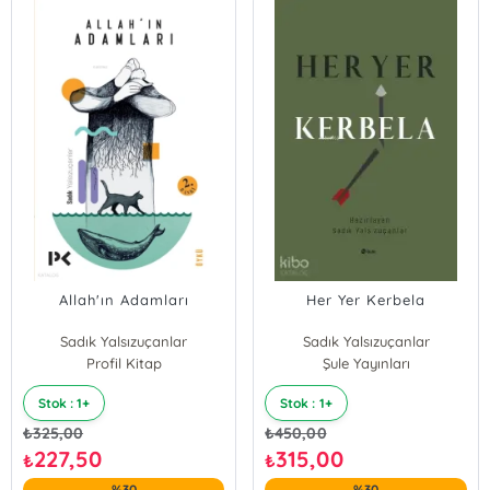
Allah'ın Adamları
Her Yer Kerbela
Sadık Yalsızuçanlar
Sadık Yalsızuçanlar
Profil Kitap
Şule Yayınları
Stok : 1+
Stok : 1+
₺
325,00
₺
450,00
227,50
315,00
₺
₺
%30
%30