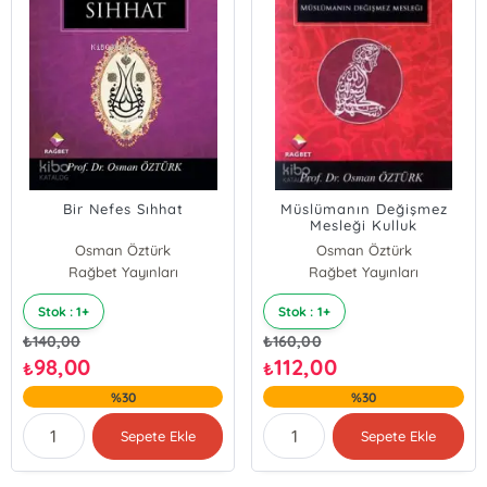
Bir Nefes Sıhhat
Müslümanın Değişmez
Mesleği Kulluk
Osman Öztürk
Osman Öztürk
Rağbet Yayınları
Rağbet Yayınları
Stok : 1+
Stok : 1+
₺
140,00
₺
160,00
98,00
112,00
₺
₺
%30
%30
Sepete Ekle
Sepete Ekle