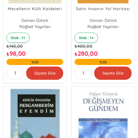
Mecellenin Külli Kaideleri
Salin İnsanın Yol Haritası
Osman Öztürk
Osman Öztürk
Rağbet Yayınları
Rağbet Yayınları
Stok : 1+
Stok : 1+
₺
140,00
₺
400,00
98,00
280,00
₺
₺
%30
%30
Sepete Ekle
Sepete Ekle