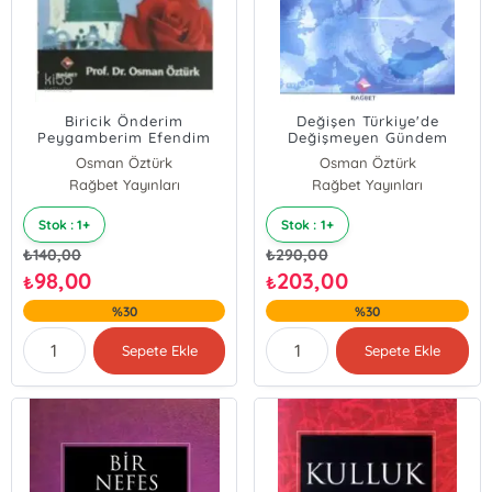
Biricik Önderim
Değişen Türkiye'de
Peygamberim Efendim
Değişmeyen Gündem
Osman Öztürk
Osman Öztürk
Rağbet Yayınları
Rağbet Yayınları
Stok : 1+
Stok : 1+
₺
140,00
₺
290,00
98,00
203,00
₺
₺
%30
%30
Sepete Ekle
Sepete Ekle