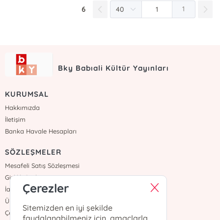
6
1
Bky Babıali Kültür Yayınları
KURUMSAL
Hakkımızda
İletişim
Banka Havale Hesapları
SÖZLEŞMELER
Mesafeli Satış Sözleşmesi
Gizlilik Sözleşmesi
Çerezler
İade ve Teslimat
Üyelik Sözleşmesi
Sitemizden en iyi şekilde
Çerez Politikası
faydalanabilmeniz için, amaçlarla