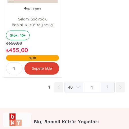
Черчение
Selami Sağıroğlu
Babıali Kültür Yayıncılığı
Farkhod Orchilov
Murod Egamberdiev
Stok : 10+
₺
650,00
455,00
₺
%30
Sepete Ekle
1
1
Bky Babıali Kültür Yayınları