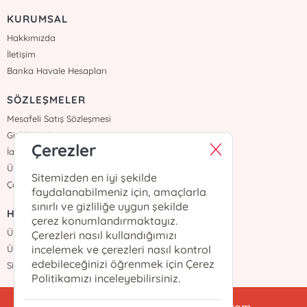
KURUMSAL
Hakkımızda
İletişim
Banka Havale Hesapları
SÖZLEŞMELER
Mesafeli Satış Sözleşmesi
Gizlilik Sözleşmesi
Çerezler
İade ve Teslimat
Üyelik Sözleşmesi
Sitemizden en iyi şekilde
Çerez Politikası
faydalanabilmeniz için, amaçlarla
sınırlı ve gizliliğe uygun şekilde
HIZLI ERİŞİM
çerez konumlandırmaktayız.
Üye Ol
Çerezleri nasıl kullandığımızı
incelemek ve çerezleri nasıl kontrol
Üye Girişi
edebileceğinizi öğrenmek için Çerez
Sipariş Takip
Politikamızı inceleyebilirsiniz.