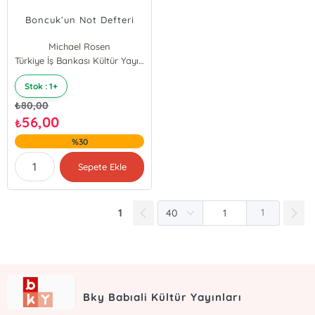
Boncuk’un Not Defteri
Michael Rosen
Türkiye İş Bankası Kültür Yayınları
Stok : 1+
₺
80,00
56,00
₺
%30
Sepete Ekle
1
1
Bky Babıali Kültür Yayınları