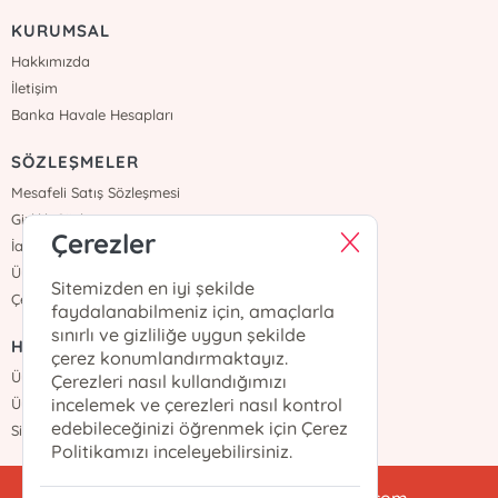
KURUMSAL
Hakkımızda
İletişim
Banka Havale Hesapları
SÖZLEŞMELER
Mesafeli Satış Sözleşmesi
Gizlilik Sözleşmesi
Çerezler
İade ve Teslimat
Üyelik Sözleşmesi
Sitemizden en iyi şekilde
Çerez Politikası
faydalanabilmeniz için, amaçlarla
sınırlı ve gizliliğe uygun şekilde
HIZLI ERİŞİM
çerez konumlandırmaktayız.
Üye Ol
Çerezleri nasıl kullandığımızı
incelemek ve çerezleri nasıl kontrol
Üye Girişi
edebileceğinizi öğrenmek için Çerez
Sipariş Takip
Politikamızı inceleyebilirsiniz.