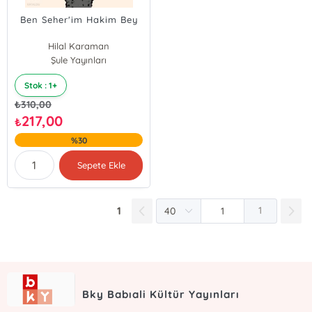
Ben Seher'im Hakim Bey
Hilal Karaman
Şule Yayınları
Stok : 1+
₺
310,00
217,00
₺
%30
Sepete Ekle
1
1
Bky Babıali Kültür Yayınları