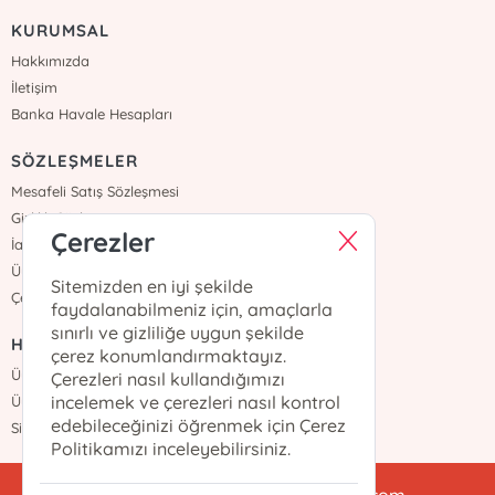
KURUMSAL
Hakkımızda
İletişim
Banka Havale Hesapları
SÖZLEŞMELER
Mesafeli Satış Sözleşmesi
Gizlilik Sözleşmesi
Çerezler
İade ve Teslimat
Üyelik Sözleşmesi
Sitemizden en iyi şekilde
Çerez Politikası
faydalanabilmeniz için, amaçlarla
sınırlı ve gizliliğe uygun şekilde
HIZLI ERİŞİM
çerez konumlandırmaktayız.
Üye Ol
Çerezleri nasıl kullandığımızı
incelemek ve çerezleri nasıl kontrol
Üye Girişi
edebileceğinizi öğrenmek için Çerez
Sipariş Takip
Politikamızı inceleyebilirsiniz.