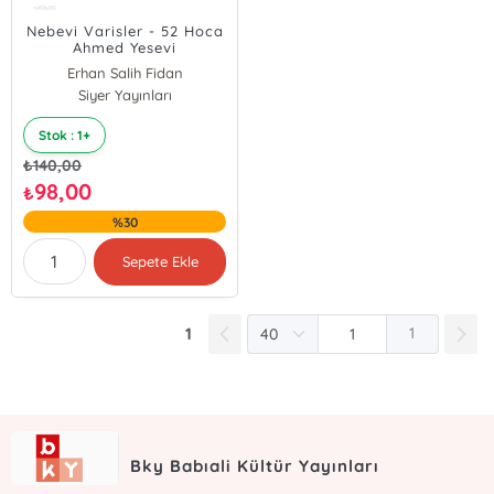
Nebevi Varisler - 52 Hoca
Ahmed Yesevi
Erhan Salih Fidan
Siyer Yayınları
Stok : 1+
₺
140,00
98,00
₺
%30
Sepete Ekle
1
1
Bky Babıali Kültür Yayınları