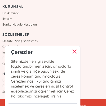
KURUMSAL
Hakkımızda
İletişim
Banka Havale Hesapları
SÖZLEŞMELER
Mesafeli Satış Sözleşmesi
Gizlilik Sözleşmesi
Çerezler
İade ve Teslimat
Üyelik Sözleşmesi
Sitemizden en iyi şekilde
Çerez Politikası
faydalanabilmeniz için, amaçlarla
sınırlı ve gizliliğe uygun şekilde
HIZLI ERİŞİM
çerez konumlandırmaktayız.
Üye Ol
Çerezleri nasıl kullandığımızı
incelemek ve çerezleri nasıl kontrol
Üye Girişi
edebileceğinizi öğrenmek için Çerez
Sipariş Takip
Politikamızı inceleyebilirsiniz.