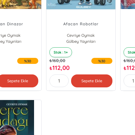
an Dinazor
Afacan Robotlar
riye Oymak
Cevriye Oymak
 Güncev Oymak
ey Yayınları
Salih Güncev Oymak
Gülbey Yayınları
Stok : 1+
Stok
₺
160,00
₺
160
%30
%30
112,00
11
₺
₺
Sepete Ekle
Sepete Ekle