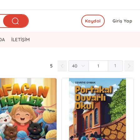
Kaydol
Giriş Yap
DA
İLETİŞİM
5
1