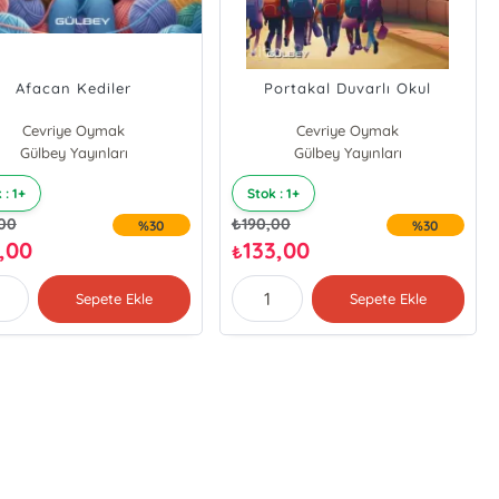
Afacan Kediler
Portakal Duvarlı Okul
Cevriye Oymak
Cevriye Oymak
Salih Güncev Oymak
Gülbey Yayınları
Gülbey Yayınları
 : 1+
Stok : 1+
,00
₺
190,00
%30
%30
2,00
133,00
₺
Sepete Ekle
Sepete Ekle