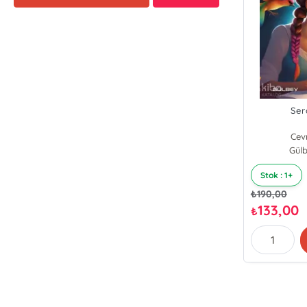
Ser
Cev
Gülb
Stok : 1+
₺
190,00
133,00
₺