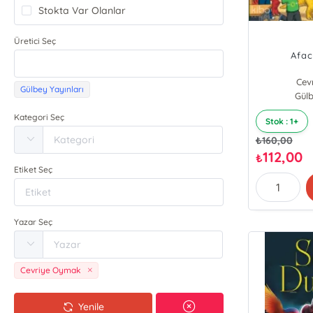
Stokta Var Olanlar
Üretici Seç
Afac
Cev
Gülbey Yayınları
Salih
Gülb
Kategori Seç
Stok : 1+
₺
160,00
112,00
₺
Etiket Seç
Yazar Seç
Cevriye Oymak
Yenile