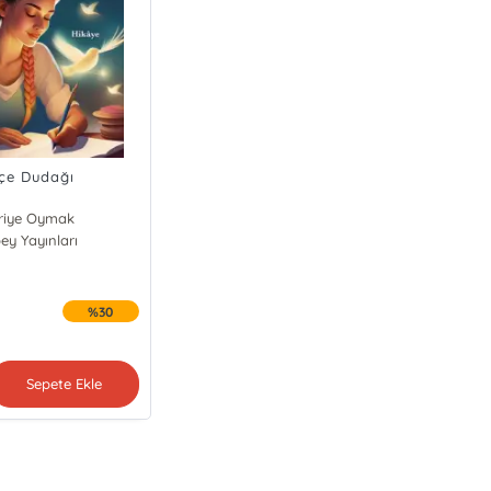
çe Dudağı
riye Oymak
ey Yayınları
%30
Sepete Ekle