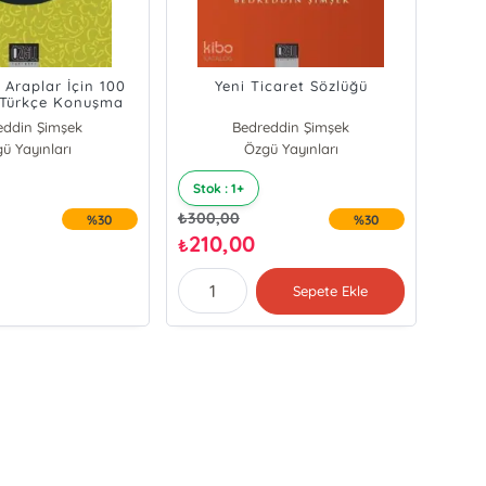
 Araplar İçin 100
Yeni Ticaret Sözlüğü
 Türkçe Konuşma
Klavuzu
eddin Şimşek
Bedreddin Şimşek
ü Yayınları
Özgü Yayınları
Stok : 1+
₺
300,00
%30
%30
210,00
₺
Sepete Ekle