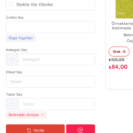
Stokta Var Olanlar
Üretici Seç
Örneklerle
Kelimede
Bedr
Özgü Yayınları
Özg
Kategori Seç
Stok : 0
₺
120,00
84,00
₺
Etiket Seç
Yazar Seç
Bedreddin Şimşek
Yenile