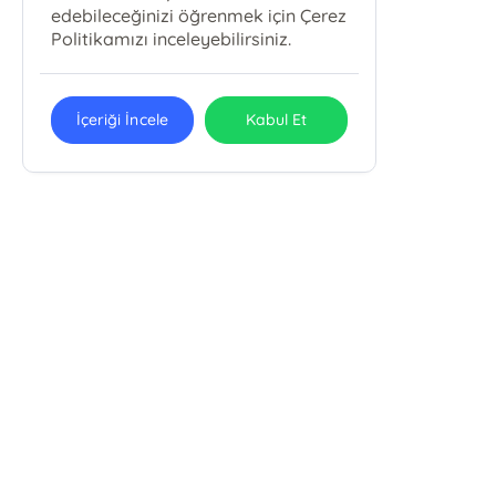
edebileceğinizi öğrenmek için Çerez
Politikamızı inceleyebilirsiniz.
İçeriği İncele
Kabul Et
Bky Babıali Kültür Yayınları