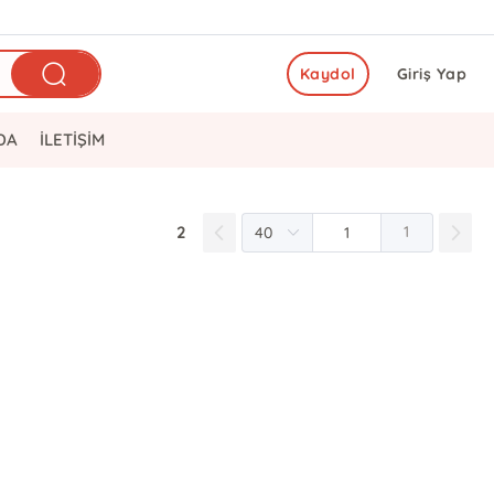
Kaydol
Giriş Yap
DA
İLETİŞİM
2
1