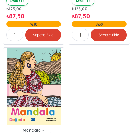
Stok : 1+
Stok : 1+
₺
125,00
₺
125,00
87,50
87,50
₺
₺
%30
%30
Sepete Ekle
Sepete Ekle
Mandala -