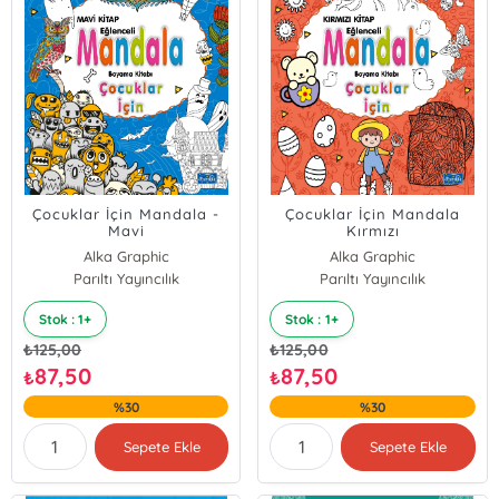
Çocuklar İçin Mandala -
Çocuklar İçin Mandala
Mavi
Kırmızı
Alka Graphic
Alka Graphic
Parıltı Yayıncılık
Parıltı Yayıncılık
Stok : 1+
Stok : 1+
₺
125,00
₺
125,00
87,50
87,50
₺
₺
%30
%30
Sepete Ekle
Sepete Ekle