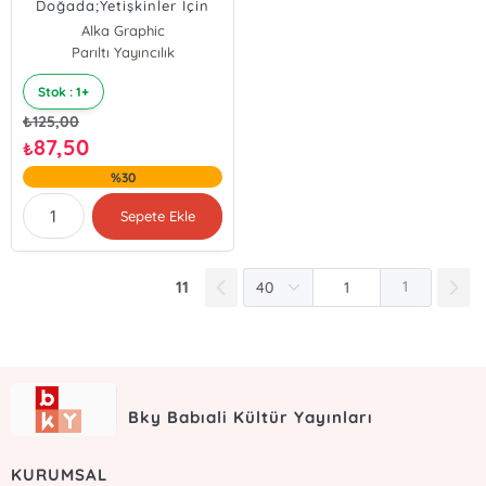
Doğada;Yetişkinler İçin
Boyama Kitabı
Alka Graphic
Parıltı Yayıncılık
Stok : 1+
₺
125,00
87,50
₺
%30
Sepete Ekle
11
1
Bky Babıali Kültür Yayınları
KURUMSAL