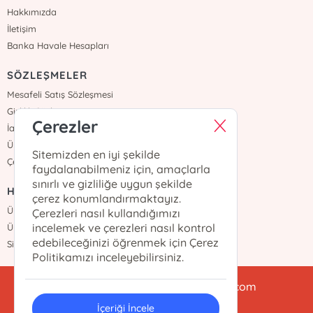
Hakkımızda
İletişim
Banka Havale Hesapları
SÖZLEŞMELER
Mesafeli Satış Sözleşmesi
Gizlilik Sözleşmesi
Çerezler
İade ve Teslimat
Üyelik Sözleşmesi
Sitemizden en iyi şekilde
Çerez Politikası
faydalanabilmeniz için, amaçlarla
sınırlı ve gizliliğe uygun şekilde
HIZLI ERİŞİM
çerez konumlandırmaktayız.
Üye Ol
Çerezleri nasıl kullandığımızı
incelemek ve çerezleri nasıl kontrol
Üye Girişi
edebileceğinizi öğrenmek için Çerez
Sipariş Takip
Politikamızı inceleyebilirsiniz.
babialikulturyayinlari@gmail.com
İçeriği İncele
0212 438 47 78