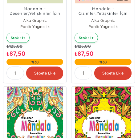
Mandala -
Mandala -
Desenler;Yetişkinler İçin
Çizimler;Yetişkinler İçin
Boyama Kitabı
Boyama Kitabı
Alka Graphic
Alka Graphic
Parıltı Yayıncılık
Parıltı Yayıncılık
Stok : 1+
Stok : 1+
₺
125,00
₺
125,00
87,50
87,50
₺
₺
%30
%30
Sepete Ekle
Sepete Ekle