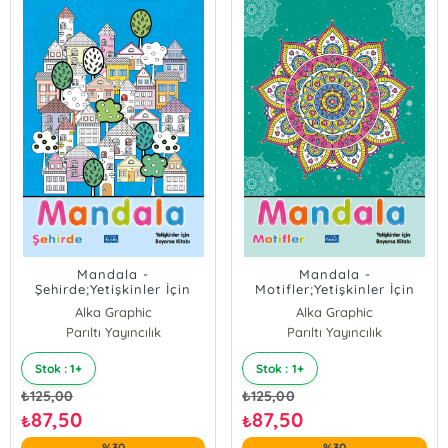
Mandala -
Mandala -
Şehirde;Yetişkinler İçin
Motifler;Yetişkinler İçin
Boyama Kitabı
Boyama Kitabı
Alka Graphic
Alka Graphic
Parıltı Yayıncılık
Parıltı Yayıncılık
Stok : 1+
Stok : 1+
₺
125,00
₺
125,00
87,50
87,50
₺
₺
%30
%30