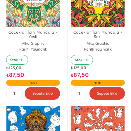
Çocuklar İçin Mandala -
Çocuklar İçin Mandala -
Yeşil
Sarı
Alka Graphic
Alka Graphic
Parıltı Yayıncılık
Parıltı Yayıncılık
Stok : 1+
Stok : 1+
₺
125,00
₺
125,00
87,50
87,50
₺
₺
%30
%30
Sepete Ekle
Sepete Ekle