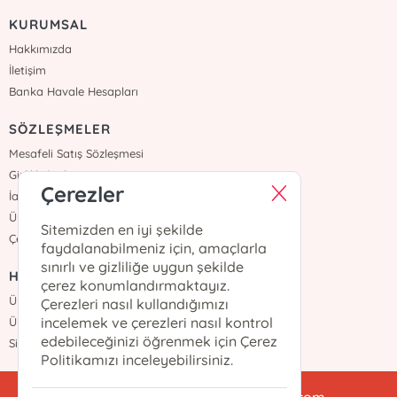
KURUMSAL
Hakkımızda
İletişim
Banka Havale Hesapları
SÖZLEŞMELER
Mesafeli Satış Sözleşmesi
Gizlilik Sözleşmesi
Çerezler
İade ve Teslimat
Üyelik Sözleşmesi
Sitemizden en iyi şekilde
Çerez Politikası
faydalanabilmeniz için, amaçlarla
sınırlı ve gizliliğe uygun şekilde
HIZLI ERİŞİM
çerez konumlandırmaktayız.
Üye Ol
Çerezleri nasıl kullandığımızı
incelemek ve çerezleri nasıl kontrol
Üye Girişi
edebileceğinizi öğrenmek için Çerez
Sipariş Takip
Politikamızı inceleyebilirsiniz.