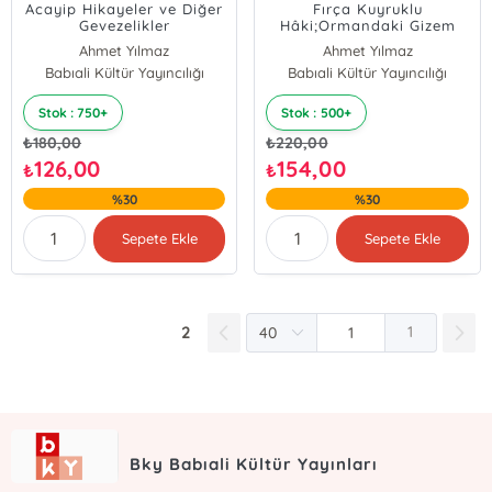
Acayip Hikayeler ve Diğer
Fırça Kuyruklu
Gevezelikler
Hâki;Ormandaki Gizem
Ahmet Yılmaz
Ahmet Yılmaz
Babıali Kültür Yayıncılığı
Babıali Kültür Yayıncılığı
Stok : 750+
Stok : 500+
₺
180,00
₺
220,00
126,00
154,00
₺
₺
%30
%30
Sepete Ekle
Sepete Ekle
2
1
Bky Babıali Kültür Yayınları