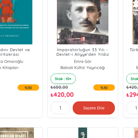
dını Devlet ve
İmparatorluğun 33 Yılı -
Türk
ritokrasi
Devlet-i Aliyye’den Yıldız
İmparatorluğu’na
a Omaroğlu
Emre Gör
k Kitapları
Babıali Kültür Yayıncılığı
B
Stok : 10+
Stok
₺
600,00
₺
420
%30
%30
420,00
29
₺
₺
Sepete Ekle