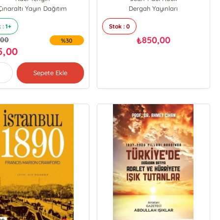
Çınaraltı Yayın Dağıtım
Dergah Yayınları
 : 1+
Stok : 0
850,00
₺
,00
%30
5,00
Sepete Ekle