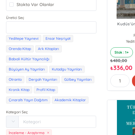
Stokta Var Olanlar
Üretici Seç
Kudüs'ün
Yeditepe Yayınevi
Ensar Neşriyat
Ömer 
Yedi
Orenda Kitap
Ark Kitapları
Stok : 1+
Babıali Kültür Yayıncılığı
₺
480,00
336,00
₺
Büyüyen Ay Yayınları
Kutadgu Yayınları
Otranto
Dergah Yayınları
Gülbey Yayınları
Kronik Kitap
Profil Kitap
Çınaraltı Yayın Dağıtım
Akademik Kitaplar
Kategori Seç
İnceleme - Araştırma