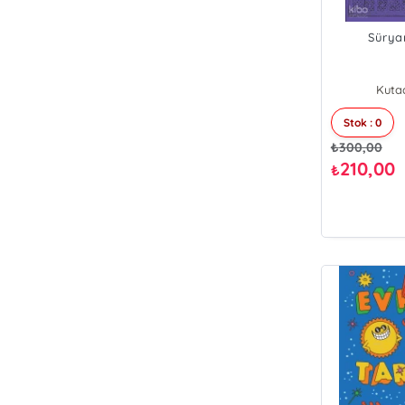
Sürya
Kutad
Stok : 0
₺
300,00
210,00
₺