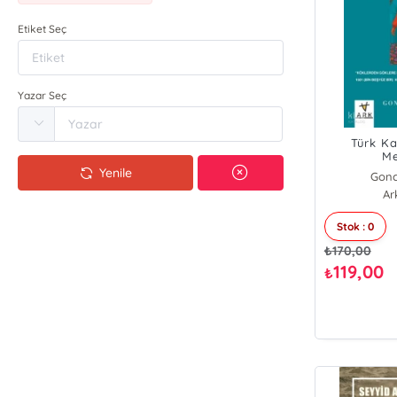
Etiket Seç
Yazar Seç
Türk Ka
Me
Yenile
Gonc
Ar
Stok : 0
₺
170,00
119,00
₺