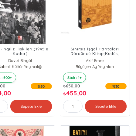
-İngiliz İlişkileri;(1945'e
Sınırsız İşgal Haritaları
Kadar)
Dördüncü Kitap;Kudüs,
Filistin ve Ortadoğu Yazıları
Davut Bingöl
Akif Emre
abıali Kültür Yayıncılığı
Büyüyen Ay Yayınları
 : 500+
Stok : 1+
,00
₺
650,00
%30
%30
4,00
455,00
₺
Sepete Ekle
Sepete Ekle