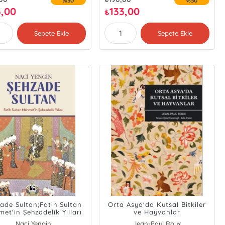
%30
%30
3,00
133,00
₺
Sepete Ekle
Sepete Ekle
ade Sultan;Fatih Sultan
Orta Asya'da Kutsal Bitkiler
et'in Şehzadelik Yılları
ve Hayvanlar
Naci Yengin
Jean-Paul Roux