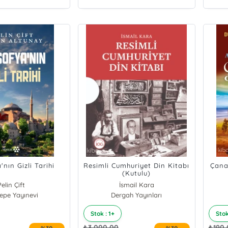
nın Gizli Tarihi
Resimli Cumhuriyet Din Kitabı
Çana
(Kutulu)
Pelin Çift
İsmail Kara
tepe Yayınevi
an Altunay
Dergah Yayınları
Stok : 1+
Stok
₺
3.000,00
₺
190