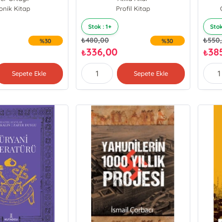
onik Kitap
Profil Kitap
Stok : 1+
Stok
₺
480,00
₺
550
%30
%30
336,00
38
₺
₺
Sepete Ekle
Sepete Ekle