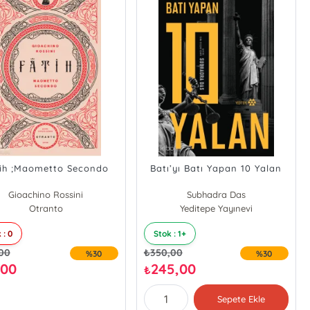
ih ;Maometto Secondo
Batı’yı Batı Yapan 10 Yalan
Gioachino Rossini
Subhadra Das
Otranto
Yeditepe Yayınevi
 : 0
Stok : 1+
,00
₺
350,00
%30
%30
,00
245,00
₺
Sepete Ekle