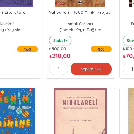
ni Literatürü
Yahudilerin 1000 Yıllıkı Projesi
Kolektif
İsmail Çorbacı
F
gu Yayınları
Çınaraltı Yayın Dağıtım
Stok : 1+
Stok
₺
300,00
₺
100
%30
%30
210,00
70
₺
₺
Sepete Ekle