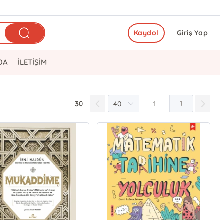
Kaydol
Giriş Yap
DA
İLETİŞİM
30
1