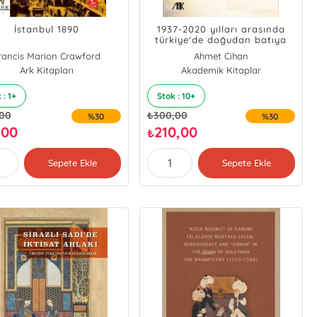
İstanbul 1890
1937-2020 yılları arasında
türkiye'de doğudan batıya
adalet ve hürriyete ışık
rancis Marion Crawford
Ahmet Cihan
tutanlar
Ark Kitapları
Akademik Kitaplar
 : 1+
Stok : 10+
,00
₺
300,00
%30
%30
,00
210,00
₺
Sepete Ekle
Sepete Ekle