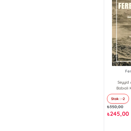
Fe
Seyyid 
Babıali K
Stok : -2
₺
350,00
245,00
₺