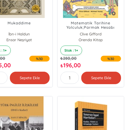
Mukaddime
Matematik Tarihine
Yolculuk;Parmak Hesabı
Yapan Mağara Adamlarından
İbn-i Haldun
Clive Gifford
Bilgisayarlara
Ensar Neşriyat
Michael Young
Orenda Kitap
 : 1+
Stok : 1+
,00
₺
280,00
%30
%30
5,00
196,00
₺
Sepete Ekle
Sepete Ekle