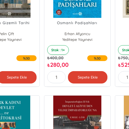
 Gizemli Tarihi
Osmanlı Padişahları
Pelin Çift
Erhan Afyoncu
Faruk Harman
tepe Yayınevi
Yeditepe Yayınevi
Stok : 1+
Stok
₺
400,00
₺
750
%30
%30
280,00
52
₺
₺
Sepete Ekle
Sepete Ekle