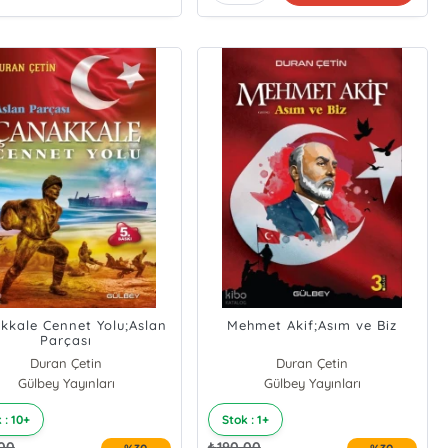
kkale Cennet Yolu;Aslan
Mehmet Akif;Asım ve Biz
Parçası
Duran Çetin
Duran Çetin
Gülbey Yayınları
Gülbey Yayınları
 : 10+
Stok : 1+
,00
₺
190,00