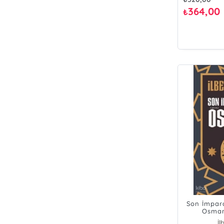
364,00
₺
Son İmpara
Osman
K
İl