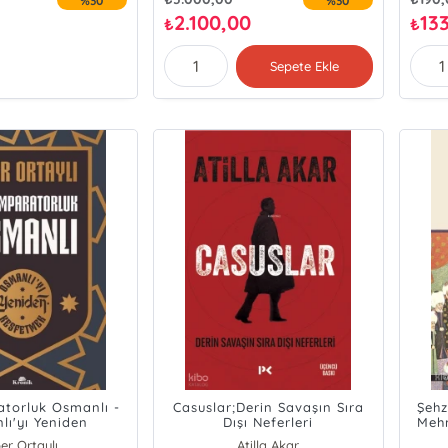
%30
%30
2.100,00
13
₺
₺
Sepete Ekle
torluk Osmanlı -
Casuslar;Derin Savaşın Sıra
Şehz
lı'yı Yeniden
Dışı Neferleri
Mehm
eşfetmek
ber Ortaylı
Atilla Akar