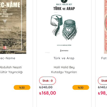
rec-Name
Türk ve Arap
Fat
Abdullah Neşati
Halil Halid Bey
ültür Yayıncılığı
Kutadgu Yayınları
Stok : 0
Stok
₺
240,00
₺
140
%30
%30
168,00
98
₺
₺