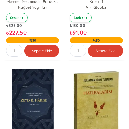
Mehmet Necmeddin Bardakçı
Kolektif
Rağbet Yayınları
Ark Kitapları
Stok : 1+
Stok : 1+
₺
325,00
₺
130,00
227,50
91,00
₺
₺
%30
%30
Sepete Ekle
Sepete Ekle