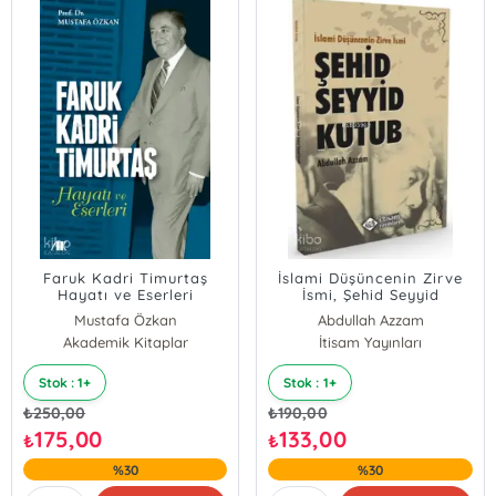
Faruk Kadri Timurtaş
İslami Düşüncenin Zirve
Hayatı ve Eserleri
İsmi, Şehid Seyyid
Mustafa Özkan
Abdullah Azzam
Akademik Kitaplar
İtisam Yayınları
Stok : 1+
Stok : 1+
₺
250,00
₺
190,00
175,00
133,00
₺
₺
%30
%30