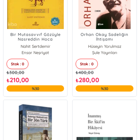
Bir Mutasavvıf Gözüyle
Orhan Okay Sadeliğin
Nasreddin Hoca
İhtişamı
Nahit Sertdemir
Hüseyin Yorulmaz
Ensar Neşriyat
Şule Yayınları
Stok : 0
Stok : 0
₺
300,00
₺
400,00
210,00
280,00
₺
₺
%30
%30