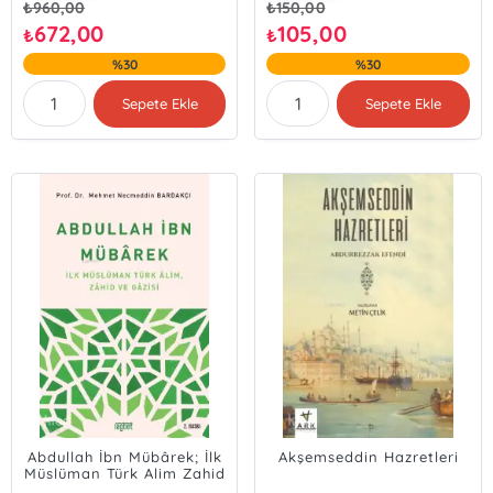
₺
960,00
₺
150,00
672,00
105,00
₺
₺
%30
%30
Sepete Ekle
Sepete Ekle
Abdullah İbn Mübârek; İlk
Akşemseddin Hazretleri
Müslüman Türk Alim Zahid
ve Gazisi