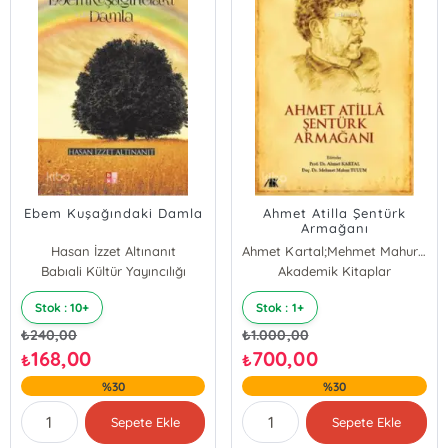
Ebem Kuşağındaki Damla
Ahmet Atilla Şentürk
Armağanı
Hasan İzzet Altınanıt
Ahmet Kartal;Mehmet Mahur Tulum
Babıali Kültür Yayıncılığı
Akademik Kitaplar
Ahmet Kartal
Mehmet Mahur Tulum
Stok : 10+
Stok : 1+
₺
240,00
₺
1.000,00
168,00
700,00
₺
₺
%30
%30
Sepete Ekle
Sepete Ekle