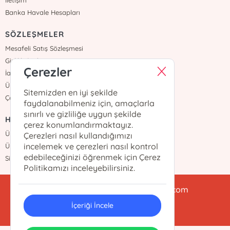
Banka Havale Hesapları
SÖZLEŞMELER
Mesafeli Satış Sözleşmesi
Gizlilik Sözleşmesi
Çerezler
İade ve Teslimat
Üyelik Sözleşmesi
Sitemizden en iyi şekilde
Çerez Politikası
faydalanabilmeniz için, amaçlarla
sınırlı ve gizliliğe uygun şekilde
HIZLI ERİŞİM
çerez konumlandırmaktayız.
Üye Ol
Çerezleri nasıl kullandığımızı
incelemek ve çerezleri nasıl kontrol
Üye Girişi
edebileceğinizi öğrenmek için Çerez
Sipariş Takip
Politikamızı inceleyebilirsiniz.
babialikulturyayinlari@gmail.com
İçeriği İncele
0212 438 47 78