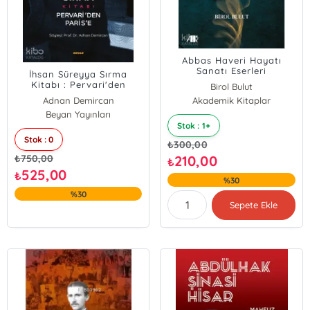
Abbas Haveri Hayatı
Sanatı Eserleri
İhsan Süreyya Sırma
Kitabı : Pervari'den
Birol Bulut
Parise (Karton Kapak)
Adnan Demircan
Akademik Kitaplar
Beyan Yayınları
Stok : 1+
Stok : 0
₺
300,00
₺
750,00
210,00
₺
525,00
₺
%30
%30
Sepete Ekle