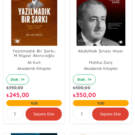
Yazılmadık Bir Şarkı;
Abdülhak Şinasi Hisar
M.Niyazi Akıncıoğlu
Hayatı Sanatı
Ali Kurt
Mahfuz Zariç
Akademik Kitaplar
Akademik Kitaplar
Stok : 1+
Stok : 1+
₺
350,00
₺
500,00
245,00
350,00
₺
₺
%30
%30
Sepete Ekle
Sepete Ekle