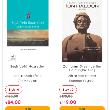
Şeyh Vefâ Hazretleri
Zamanın Ötesinde İbn
Haldun;Bir Giriş
Abdurrezzak Efendi
Alfred Von Kremer
Ark Kitapları
Nathaniel Schmidt
Kutadgu Yayınları
Stok : 0
Stok : 0
₺
120,00
₺
170,00
84,00
119,00
₺
₺
%30
%30