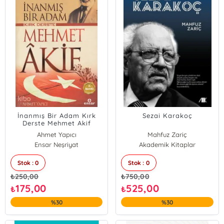
İnanmış Bir Adam Kırk
Sezai Karakoç
Derste Mehmet Akif
Ahmet Yapıcı
Mahfuz Zariç
Ensar Neşriyat
Akademik Kitaplar
Stok : 0
Stok : 0
₺
250,00
₺
750,00
175,00
525,00
₺
₺
%30
%30