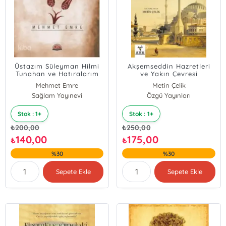
Üstazım Süleyman Hilmi
Akşemseddin Hazretleri
Tunahan ve Hatıralarım
ve Yakın Çevresi
Mehmet Emre
Metin Çelik
Sağlam Yayınevi
Özgü Yayınları
Stok : 1+
Stok : 1+
₺
200,00
₺
250,00
140,00
175,00
₺
₺
%30
%30
Sepete Ekle
Sepete Ekle