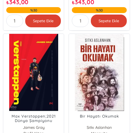
343,00
343,00
₺
₺
%30
%30
Sepete Ekle
Sepete Ekle
Max Verstappen;2021
Bir Hayatı Okumak
Dünya Şampiyonu
Apoletiyle Güncellenen
James Gray
Sıtkı Aslanhan
Biyografisi