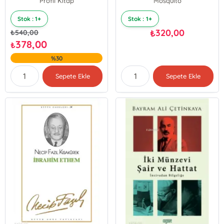
Profil Kitap
Mosquito
Stok : 1+
Stok : 1+
320,00
₺
₺
540,00
378,00
₺
%30
Sepete Ekle
Sepete Ekle