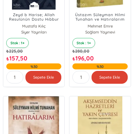
Zeyd b Harise; Allah
Üstazım Süleyman Hilmi
Resulünün Dostu Hıbbur
Tunahan ve Hatıralarım
Resul
Mustafa Kılıç
Mehmet Emre
Siyer Yayınları
Sağlam Yayınevi
Stok : 1+
Stok : 1+
₺
225,00
₺
280,00
157,50
196,00
₺
₺
%30
%30
Sepete Ekle
Sepete Ekle