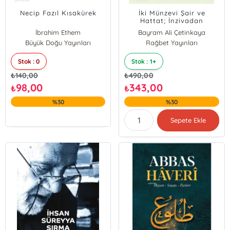
Necip Fazıl Kısakürek
İki Münzevi Şair ve
Hattat; İnzivadan
Bilgeliğe
İbrahim Ethem
Bayram Ali Çetinkaya
Büyük Doğu Yayınları
Rağbet Yayınları
Stok : 0
Stok : 1+
₺
140,00
₺
490,00
98,00
343,00
₺
₺
%30
%30
Sepete Ekle