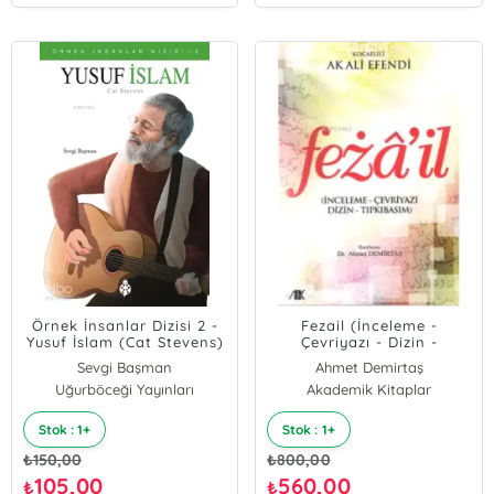
Örnek İnsanlar Dizisi 2 -
Fezail (İnceleme -
Yusuf İslam (Cat Stevens)
Çevriyazı - Dizin -
Tıpkıbasım)
Sevgi Başman
Ahmet Demirtaş
Uğurböceği Yayınları
Akademik Kitaplar
Stok : 1+
Stok : 1+
₺
150,00
₺
800,00
105,00
560,00
₺
₺