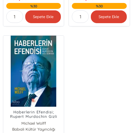
%30
%30
Sepete Ekle
Sepete Ekle
Haberlerin Efendisi;
Rupert Murdochin Gizli
Dünyası
Michael Wolff
Babıali Kültür Yayıncılığı