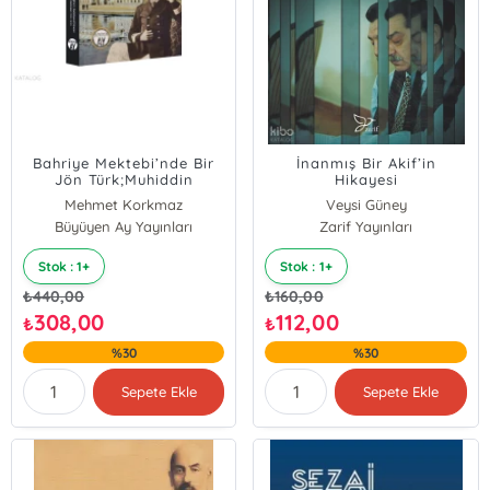
Bahriye Mektebi’nde Bir
İnanmış Bir Akif’in
Jön Türk;Muhiddin
Hikayesi
Atayiğit ve II. Abdülhamid
Mehmet Korkmaz
Veysi Güney
Dönemi Bahriye Mektebi
Büyüyen Ay Yayınları
Zarif Yayınları
Hatıraları (1892-1898) -
Fotoğraflarla -
Stok : 1+
Stok : 1+
₺
440,00
₺
160,00
308,00
112,00
₺
₺
%30
%30
Sepete Ekle
Sepete Ekle