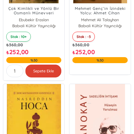
Çok Kimlikli ve Yönlü Bir
Mehmet Genç’in İzindeki
Osmanlı Münevveri
Yolcu: Ahmet Cihan
Doktor Milaslı İsmail
Ebubekir Eraslan
Mehmet Ali Talayhan
Hakkı’nın Bilimsel Mirası
Babıali Kültür Yayıncılığı
Ercan Şen
Babıali Kültür Yayıncılığı
Nusret Gedik
Stok : 10+
Stok : -3
Arif Hüdai Köken
Ensar Arif Sağbaş
₺
360,00
₺
360,00
Ahmet Nizamoğlu
252,00
252,00
₺
₺
Leyla İsayeva Özğan
%30
%30
Sepete Ekle