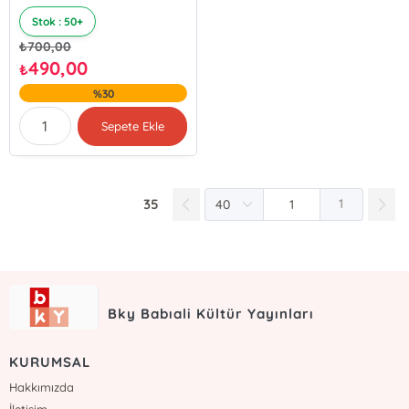
Stok : 50+
₺
700,00
490,00
₺
%30
Sepete Ekle
35
1
Bky Babıali Kültür Yayınları
KURUMSAL
Hakkımızda
İletişim