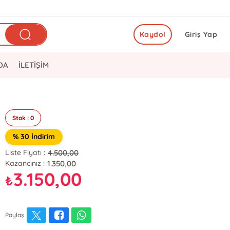
Kaydol
Giriş Yap
DA
İLETİŞİM
Stok : 0
% 30 İndirim
4.500,00
Liste Fiyatı :
1.350,00
Kazancınız :
3.150,00
₺
Paylaş