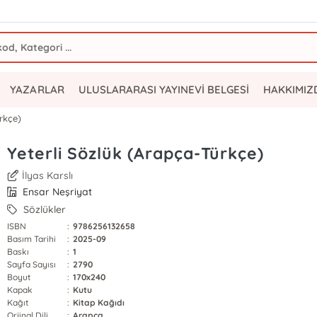
YAZARLAR
ULUSLARARASI YAYINEVİ BELGESİ
HAKKIMIZ
rkçe)
Yeterli Sözlük (Arapça-Türkçe)
İlyas Karslı
Ensar Neşriyat
Sözlükler
ISBN
:
9786256132658
Basım Tarihi
:
2025-09
Baskı
:
1
Sayfa Sayısı
:
2790
Boyut
:
170x240
Kapak
:
Kutu
Kağıt
:
Kitap Kağıdı
Orjinal Dili
:
Arapça