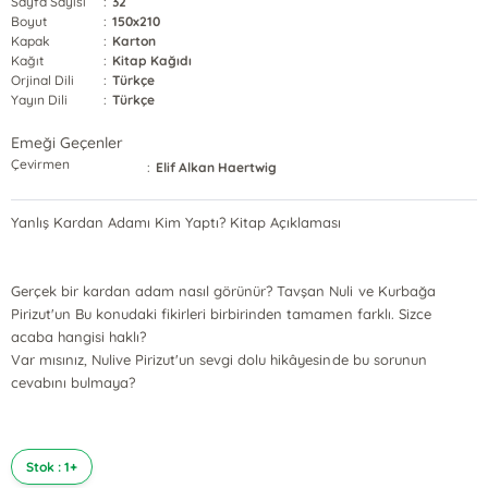
Sayfa Sayısı
:
32
Boyut
:
150x210
Kapak
:
Karton
Kağıt
:
Kitap Kağıdı
Orjinal Dili
:
Türkçe
Yayın Dili
:
Türkçe
Emeği Geçenler
Çevirmen
:
Elif Alkan Haertwig
Yanlış Kardan Adamı Kim Yaptı? Kitap Açıklaması
Gerçek bir kardan adam nasıl görünür? Tavşan Nuli ve Kurbağa
Pirizut'un Bu konudaki fikirleri birbirinden tamamen farklı. Sizce
acaba hangisi haklı?
Var mısınız, Nulive Pirizut'un sevgi dolu hikâyesinde bu sorunun
cevabını bulmaya?
Stok : 1+