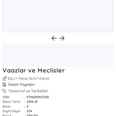
Vaazlar ve Meclisler
Ebu´l- Ferec İbnü´l-Cevzî
İtisam Yayınları
Tasavvuf ve Tarikatlar
ISBN
:
9786059612135
Basım Tarihi
:
2018-01
Baskı
:
3
Sayfa Sayısı
:
224
Boyut
:
130x210