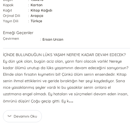
Kapak
:
Karton
Kağıt
:
Kitap Kağıdı
Orjinal Dili
:
Arapça
Yayın Dili
:
Türkçe
Emeği Geçenler
Çevirmen
:
Ersan Urcan
İÇİNDE BULUNDUĞUN LÜKS YAŞAM NEREYE KADAR DEVAM EDECEK?
Ey dün yok olan, bugün aciz olan, yarın fani olacak varlık! Nereye
kadar ölümü unutup da lüks yaşamının devam edeceğini sanıyorsun?
Elinde olan fırsatın kıymetini bil! Çünkü ölüm senin ensendedir. Kitap
senin ihmal ettiklerini ve geride bıraktığın her şeyi kaydediyor. Sana
nice yasaklanmış şeyler vardı ki bu yasaklar senin onlara el
uzatmana engel olmadı. Ey hataları ve sürçmeleri devam eden insan,
...
ömrünü düşün! Çoğu geçip gitti. Ey k
Devamını Oku