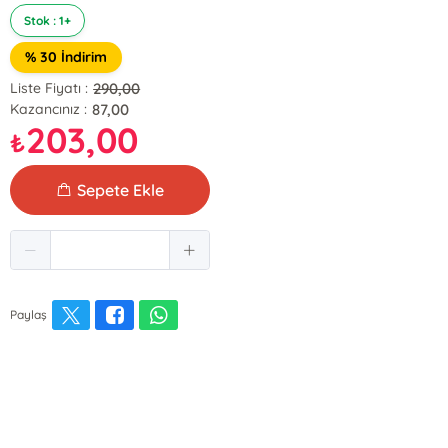
Stok : 1+
% 30 İndirim
290,00
Liste Fiyatı :
87,00
Kazancınız :
203,00
₺
Sepete Ekle
Paylaş