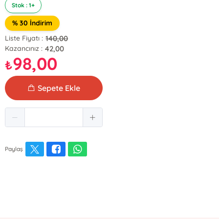
Stok : 1+
% 30 İndirim
140,00
Liste Fiyatı :
42,00
Kazancınız :
98,00
₺
Sepete Ekle
Paylaş