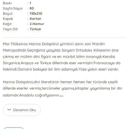
Baskı
:
1
Sayfa Sayısı
:
80
Boyut
:
130x210
Kapak
:
Karton
Kağıt
:
2.Hamur
Yayın Dili
:
Türkçe
Mor Filüksinos Hanna Dolapönü yirminci asrın son Mardin
Metropolitidir.Geçtiğimiz yüzyılda Süryani Ortodoks Kilisesinin öne
çıkmış en mühim dini figürü ve en münbit bilim insanıydı.Kendisi
Süryanice,Arapça ve Türkçe dillerinde eser vermiştir.Fransızcaya da
hakimdi.Osmanlı bakiyesi bir ilim adamıydı.Yüze yakın eseri vardır.
Hanna Dolapönü,dini literatürün hemen hemen her türünde çeşitli
dillerde eserler vermiş,tercümeler yapmış,kitaplar yayımlamış bir din
...
adamıdır.Anadolu coğrafyasının
Devamını Oku