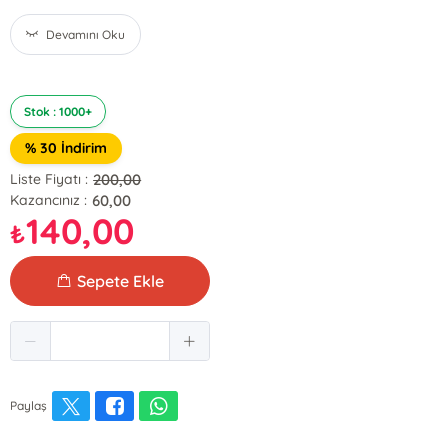
Devamını Oku
Stok : 1000+
% 30 İndirim
200,00
Liste Fiyatı :
60,00
Kazancınız :
140,00
₺
Sepete Ekle
Paylaş