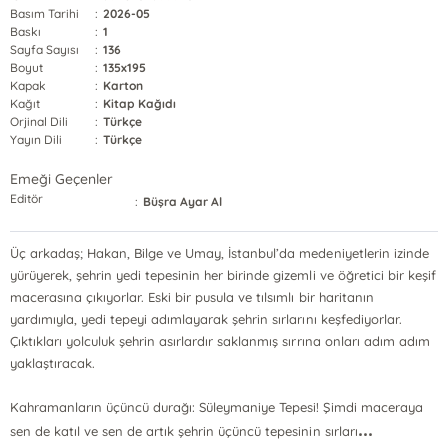
Basım Tarihi
:
2026-05
Baskı
:
1
Sayfa Sayısı
:
136
Boyut
:
135x195
Kapak
:
Karton
Kağıt
:
Kitap Kağıdı
Orjinal Dili
:
Türkçe
Yayın Dili
:
Türkçe
Emeği Geçenler
Editör
:
Büşra Ayar Al
Üç arkadaş; Hakan, Bilge ve Umay, İstanbul’da medeniyetlerin izinde
yürüyerek, şehrin yedi tepesinin her birinde gizemli ve öğretici bir keşif
macerasına çıkıyorlar. Eski bir pusula ve tılsımlı bir haritanın
yardımıyla, yedi tepeyi adımlayarak şehrin sırlarını keşfediyorlar.
Çıktıkları yolculuk şehrin asırlardır saklanmış sırrına onları adım adım
yaklaştıracak.
Kahramanların üçüncü durağı: Süleymaniye Tepesi! Şimdi maceraya
...
sen de katıl ve sen de artık şehrin üçüncü tepesinin sırları