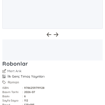
Robonlar
Mert Arık
İlk Genç Timaş Yayınları
Roman
ISBN
:
9786259791128
Basım Tarihi
:
2026-07
Baskı
:
6
Sayfa Sayısı
:
112
Boyut
:
125x195