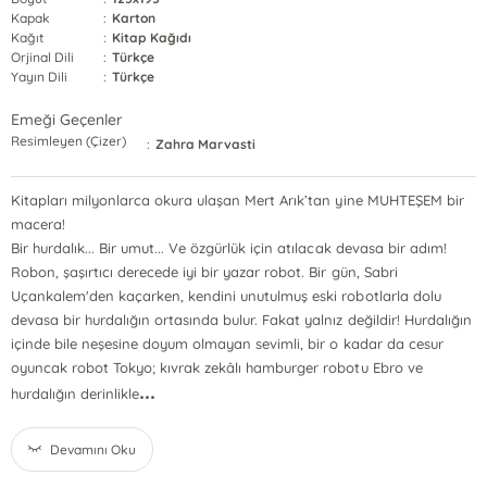
Kapak
:
Karton
Kağıt
:
Kitap Kağıdı
Orjinal Dili
:
Türkçe
Yayın Dili
:
Türkçe
Emeği Geçenler
Resimleyen (Çizer)
:
Zahra Marvasti
Kitapları milyonlarca okura ulaşan Mert Arık’tan yine MUHTEŞEM bir
macera!
Bir hurdalık... Bir umut... Ve özgürlük için atılacak devasa bir adım!
Robon, şaşırtıcı derecede iyi bir yazar robot. Bir gün, Sabri
Uçankalem'den kaçarken, kendini unutulmuş eski robotlarla dolu
devasa bir hurdalığın ortasında bulur. Fakat yalnız değildir! Hurdalığın
içinde bile neşesine doyum olmayan sevimli, bir o kadar da cesur
oyuncak robot Tokyo; kıvrak zekâlı hamburger robotu Ebro ve
...
hurdalığın derinlikle
Devamını Oku