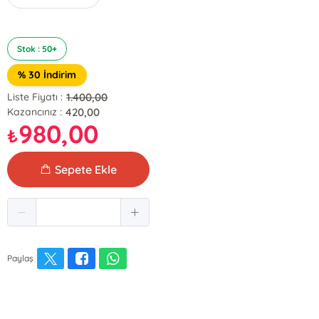
Stok : 50+
% 30 İndirim
1.400,00
Liste Fiyatı :
420,00
Kazancınız :
980,00
₺
Sepete Ekle
Paylaş