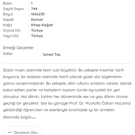
Baskı
:
1
Sayfa Sayısı
:
744
Boyut
:
165x235
Kapak
:
Karton
Kağıt
:
Kitap Kağıdı
Orjinal Dili
:
Türkçe
Yayın Dili
:
Türkçe
Emeği Geçenler
Editör
:
İsmail Taş
Sözün insan üzerinde tesiri çok büyüktür. Bu sebeple insanlar tarih
boyunca, bir başkası üzerinde tesirli olacak güzel söz söylemenin
yolunu araştırmışlardır. Bu sebeple, dilin ruhunu anlatan ustalar olarak
kabul edilen şairler ve hatiplerin toplum içinde ayrıcalıklı bir yeri
olmuştur. Hal dilinin, tarihin her döneminde ses ve yazı dilinin önüne
geçtiği bir gerçektir. İşte bu yönüyle Prof. Dr. Mustafa Özkan Hocamız
yetiştirdiği öğrencileri ve eserleriyle önümüzde iyi bir örnektir.
...
Alanında özgün
Devamını Oku