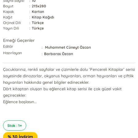
Sayfa Sayısı
:
10
Boyut
:
215x280
Kapak
:
Karton
Kağıt
:
Kitap Kağıdı
Orjinal Dili
:
Türkçe
Yayın Dili
:
Türkçe
Emeği Geçenler
Editör
:
Muhammet Cüneyt Özcan
Hazırlayan
:
Barbaros Özcan
Çocuklarınız, renkli sayfalar ve çizimlerle dolu ‘Pencereli Kitaplar’ serisi
sayesinde dinozorlar, okyanus hayvanları, orman hayvanları ve çiftlik
hayvanları hakkında genel bilgiler edinecekler.
Dört kitaptan oluşan bu eğlenceli kitap serisi ile çok güzel vakit
geçirecekler.
Eğlence başlasın…
Stok : 1+
% 30 İndirim