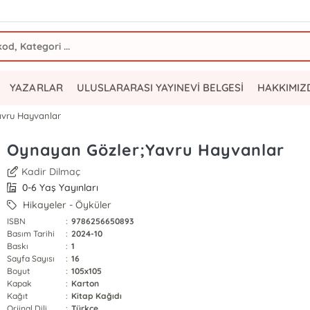
YAZARLAR
ULUSLARARASI YAYINEVİ BELGESİ
HAKKIMIZ
avru Hayvanlar
Oynayan Gözler;Yavru Hayvanlar
Kadir Dilmaç
0-6 Yaş Yayınları
Hikayeler - Öyküler
ISBN
:
9786256650893
Basım Tarihi
:
2024-10
Baskı
:
1
Sayfa Sayısı
:
16
Boyut
:
105x105
Kapak
:
Karton
Kağıt
:
Kitap Kağıdı
Orjinal Dili
:
Türkçe