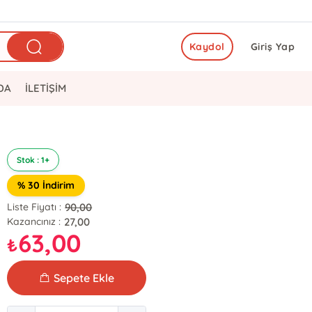
Kaydol
Giriş Yap
DA
İLETİŞİM
Stok : 1+
% 30 İndirim
90,00
Liste Fiyatı :
27,00
Kazancınız :
63,00
₺
Sepete Ekle