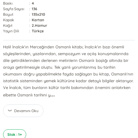
Baskı
:
4
Sayfa Sayısı
:
136
Boyut
:
135x210
Kapak
:
Karton
Kağıt
:
2.Hamur
Yayın Dili
:
Türkçe
Halil İnalcık'ın Merceğinden Osmanlı kitabı; İnalcık'ın bazı önemli
söyleşilerinden, yazılarından, sempozyum ve açılış konuşmalarında
dile getirdiklerinden derlenen metinlerin Osmanlı başlığı altında bir
araya getirilmesiyle oluştu. Tek yanlı yorumlanmış bu tarihin
okumasını doğru yapabilmekte fayda sağlayan bu kitap, Osmanlı'nın
istatistik sisteminden yemek kültürüne kadar detaylı bilgiler aktarıyor.
Ve İnalcık, tüm bunların kültür tarihi bakımından önemini anlatırken
...
elbette Osmanlı tarihini y
Devamını Oku
Stok : 1+