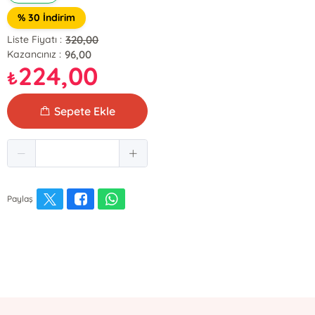
% 30 İndirim
320,00
Liste Fiyatı :
96,00
Kazancınız :
224,00
₺
Sepete Ekle
Paylaş