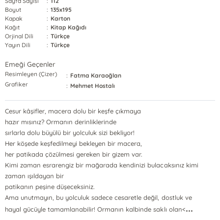
Sayfa Sayısı
:
112
Boyut
:
135x195
Kapak
:
Karton
Kağıt
:
Kitap Kağıdı
Orjinal Dili
:
Türkçe
Yayın Dili
:
Türkçe
Emeği Geçenler
Resimleyen (Çizer)
:
Fatma Karaoğlan
Grafiker
:
Mehmet Hostalı
Cesur kâşifler, macera dolu bir keşfe çıkmaya
hazır mısınız? Ormanın derinliklerinde
sırlarla dolu büyülü bir yolculuk sizi bekliyor!
Her köşede keşfedilmeyi bekleyen bir macera,
her patikada çözülmesi gereken bir gizem var.
Kimi zaman esrarengiz bir mağarada kendinizi bulacaksınız kimi
zaman ışıldayan bir
patikanın peşine düşeceksiniz.
Ama unutmayın, bu yolculuk sadece cesaretle değil, dostluk ve
...
hayal gücüyle tamamlanabilir! Ormanın kalbinde saklı olan<