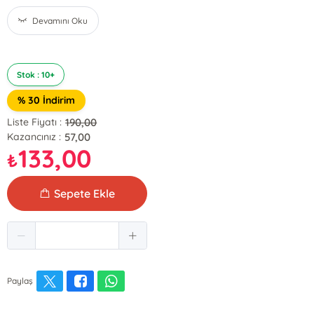
Devamını Oku
Stok : 10+
% 30 İndirim
190,00
Liste Fiyatı :
57,00
Kazancınız :
133,00
₺
Sepete Ekle
Paylaş