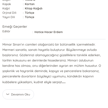
Kapak
:
Karton
Kağıt
:
Kitap Kağıdı
Orjinal Dili
:
Türkçe
Yayın Dili
:
Türkçe
Emeği Geçenler
Editör
:
Hatice Hacer Erdem
Mimar Sinan'ın camileri olağanüstü bir bütünsellik içermektedir.
Mermeri sanatla, sanatı hayatla buluşturur. Büyülenmeye avluda
başlarsınız. Gözlerinizi alamayacağınız güzelliklere tanıklık ederken,
tarihin kokusunu en derinlerde hissedersiniz. Mimari üslubunun
kendine has olması, onu diğerlerinden ayıran en mühim husustur. O
şaşkınlık ve hayranlık deminde, kapıya ve pencerelere bakarsanız,
pencerelerle duvarların büyüleyici uyumunu, kündekârı kapının
...
kubbelere yükselişini, kudret eliyle serpişt
Devamını Oku