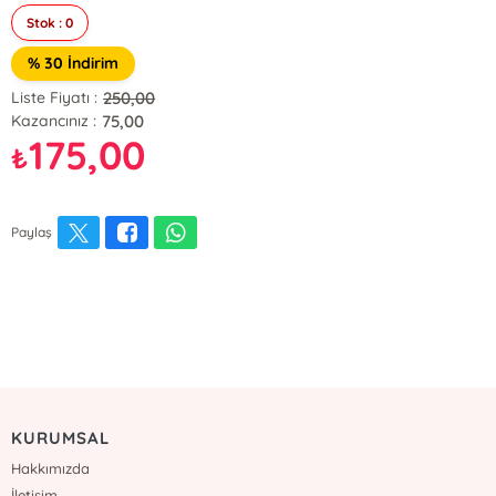
Stok : 0
% 30 İndirim
250,00
Liste Fiyatı :
75,00
Kazancınız :
175,00
₺
Paylaş
KURUMSAL
Hakkımızda
İletişim