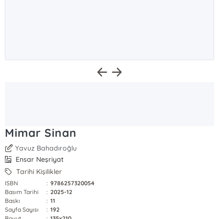
Mimar Sinan
Yavuz Bahadıroğlu
Ensar Neşriyat
Tarihi Kişilikler
ISBN
:
9786257320054
Basım Tarihi
:
2025-12
Baskı
:
11
Sayfa Sayısı
:
192
Boyut
:
135x210