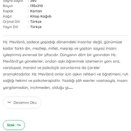
Sayfa Sayısı
:
280
Boyut
:
135x210
Kapak
:
Karton
Kağıt
:
Kitap Kağıdı
Orjinal Dili
:
Türkçe
Yayın Dili
:
Türkçe
Hz. Mevlânâ, sadece yaşadığı dönemdeki insanlar değil, günümüze
kadar farklı din, mezhep, millet, meşrep ve yaştan sayısız insanı
iyileştirmiş evrensel bir şifacıdır. Dünyanın dört bir yanından Hz.
Mevlânâ’ya yönelenler, ondan aşkı öğrenmek istemenin yanı sıra,
varoluşsal, manevî ve psikolojik sorunlarına da çareler
aramaktadırlar. Hz. Mevlânâ onlar için aşkın rehberi ve öğretmeni, ruh
sağlığı hekimi ve psikoterapisttir. Yazdığı şâh eserler vasıtasıyla, insanı
...
yargılamadan, incitmeden, olduğu gi
Devamını Oku
Stok : 1+