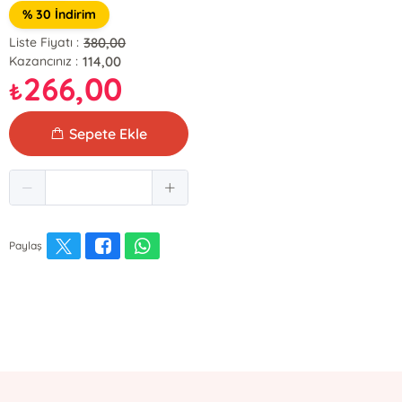
% 30 İndirim
380,00
Liste Fiyatı :
114,00
Kazancınız :
266,00
₺
Sepete Ekle
Paylaş