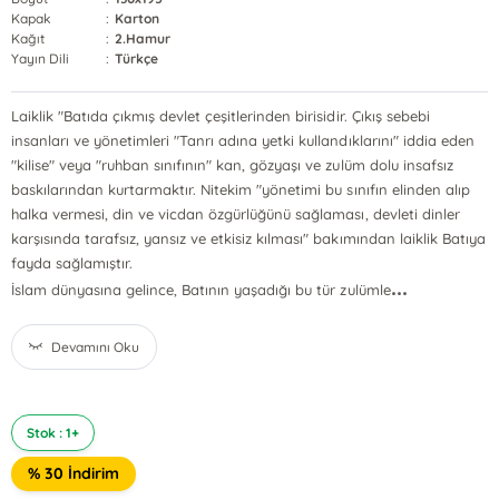
Kapak
:
Karton
Kağıt
:
2.Hamur
Yayın Dili
:
Türkçe
Laiklik "Batıda çıkmış devlet çeşitlerinden birisidir. Çıkış sebebi
insanları ve yönetimleri "Tanrı adına yetki kullandıklarını" iddia eden
"kilise" veya "ruhban sınıfının" kan, gözyaşı ve zulüm dolu insafsız
baskılarından kurtarmaktır. Nitekim "yönetimi bu sınıfın elinden alıp
halka vermesi, din ve vicdan özgürlüğünü sağlaması, devleti dinler
karşısında tarafsız, yansız ve etkisiz kılması" bakımından laiklik Batıya
fayda sağlamıştır.
...
İslam dünyasına gelince, Batının yaşadığı bu tür zulümle
Devamını Oku
Stok : 1+
% 30 İndirim