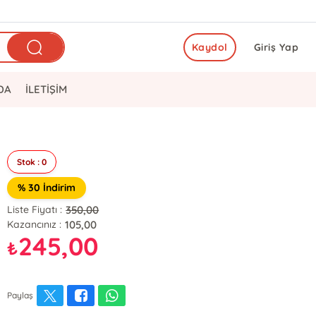
Kaydol
Giriş Yap
DA
İLETİŞİM
Stok : 0
% 30 İndirim
350,00
Liste Fiyatı :
105,00
Kazancınız :
245,00
₺
Paylaş