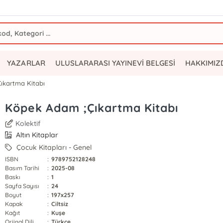
YAZARLAR
ULUSLARARASI YAYINEVİ BELGESİ
HAKKIMIZ
ıkartma Kitabı
Köpek Adam ;Çıkartma Kitabı
Kolektif
Altın Kitaplar
Çocuk Kitapları - Genel
ISBN
:
9789752128248
Basım Tarihi
:
2025-08
Baskı
:
1
Sayfa Sayısı
:
24
Boyut
:
197x257
Kapak
:
Ciltsiz
Kağıt
:
Kuşe
Orjinal Dili
:
Türkçe