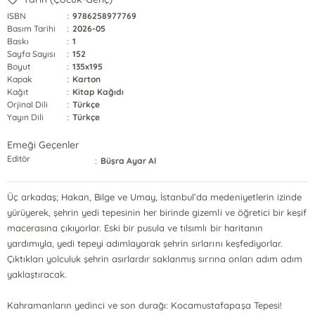
ISBN
:
9786258977769
Basım Tarihi
:
2026-05
Baskı
:
1
Sayfa Sayısı
:
152
Boyut
:
135x195
Kapak
:
Karton
Kağıt
:
Kitap Kağıdı
Orjinal Dili
:
Türkçe
Yayın Dili
:
Türkçe
Emeği Geçenler
Editör
:
Büşra Ayar Al
Üç arkadaş; Hakan, Bilge ve Umay, İstanbul’da medeniyetlerin izinde
yürüyerek, şehrin yedi tepesinin her birinde gizemli ve öğretici bir keşif
macerasına çıkıyorlar. Eski bir pusula ve tılsımlı bir haritanın
yardımıyla, yedi tepeyi adımlayarak şehrin sırlarını keşfediyorlar.
Çıktıkları yolculuk şehrin asırlardır saklanmış sırrına onları adım adım
yaklaştıracak.
Kahramanların yedinci ve son durağı: Kocamustafapaşa Tepesi!