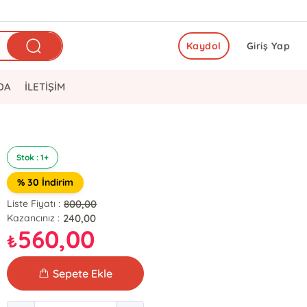
Kaydol
Giriş Yap
DA
İLETİŞİM
Stok : 1+
% 30 İndirim
800,00
Liste Fiyatı :
240,00
Kazancınız :
560,00
₺
Sepete Ekle