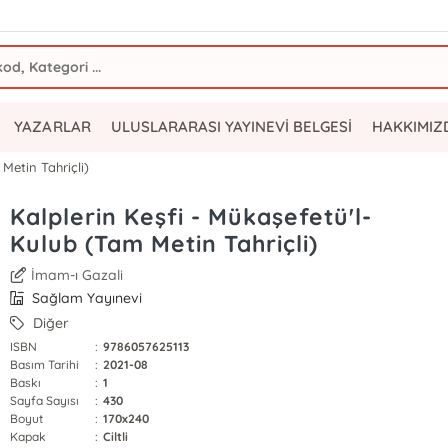
YAZARLAR
ULUSLARARASI YAYINEVİ BELGESİ
HAKKIMIZ
Metin Tahriçli)
Kalplerin Keşfi - Mükaşefetü'l-
Kulub (Tam Metin Tahriçli)
İmam-ı Gazali
Sağlam Yayınevi
Diğer
ISBN
:
9786057625113
Basım Tarihi
:
2021-08
Baskı
:
1
Sayfa Sayısı
:
430
Boyut
:
170x240
Kapak
:
Ciltli