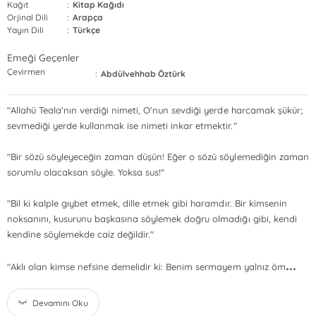
Kağıt
:
Kitap Kağıdı
Orjinal Dili
:
Arapça
Yayın Dili
:
Türkçe
Emeği Geçenler
Çevirmen
:
Abdülvehhab Öztürk
"Allahü Teala'nın verdiği nimeti, O'nun sevdiği yerde harcamak şükür;
sevmediği yerde kullanmak ise nimeti inkar etmektir."
"Bir sözü söyleyeceğin zaman düşün! Eğer o sözü söylemediğin zaman
sorumlu olacaksan söyle. Yoksa sus!"
"Bil ki kalple gıybet etmek, dille etmek gibi haramdır. Bir kimsenin
noksanını, kusurunu başkasına söylemek doğru olmadığı gibi, kendi
kendine söylemekde caiz değildir."
...
"Aklı olan kimse nefsine demelidir ki: Benim sermayem yalnız öm
Devamını Oku