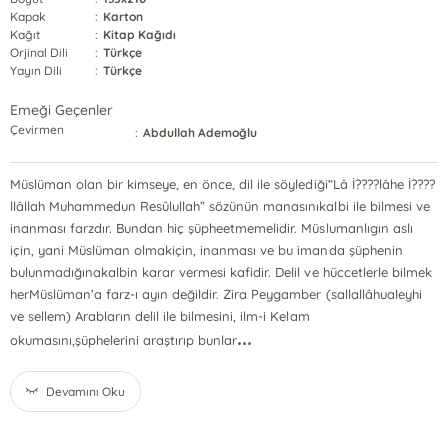
Kapak
:
Karton
Kağıt
:
Kitap Kağıdı
Orjinal Dili
:
Türkçe
Yayın Dili
:
Türkçe
Emeği Geçenler
Çevirmen
:
Abdullah Ademoğlu
Müslüman olan bir kimseye, en önce, dil ile söylediği“Lâ İ????lâhe İ????
llâllah Muhammedun Resûlullah” sözünün manasınıkalbi ile bilmesi ve
inanması farzdır. Bundan hiç şüpheetmemelidir. Müslumanlıgın aslı
için, yani Müslüman olmakiçin, inanması ve bu imanda şüphenin
bulunmadığınakalbin karar vermesi kafidir. Delil ve hüccetlerle bilmek
herMüslüman’a farz-ı ayın değildir. Zira Peygamber (sallallâhualeyhi
ve sellem) Arabların delil ile bilmesini, ilm-i Kelam
...
okumasını,şüphelerini araştırıp bunlar
Devamını Oku