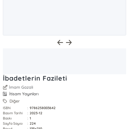
İbadetlerin Fazileti
İmam Gazali
İtisam Yayınları
Diğer
ISBN
:
9786258003642
Basım Tarihi
:
2023-12
Baskı
:
1
Sayfa Sayısı
:
224
Boyut
:
135x210