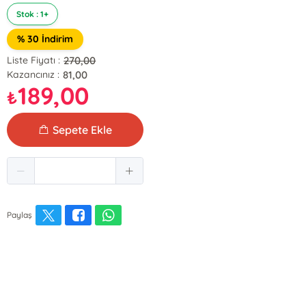
Stok : 1+
% 30 İndirim
270,00
Liste Fiyatı :
81,00
Kazancınız :
189,00
₺
Sepete Ekle
Paylaş