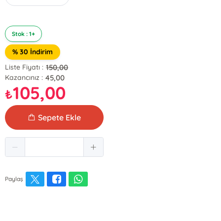
Stok : 1+
% 30 İndirim
150,00
Liste Fiyatı :
45,00
Kazancınız :
105,00
₺
Sepete Ekle
Paylaş