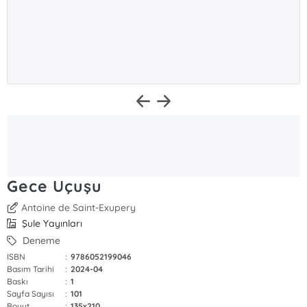
Gece Uçuşu
Antoine de Saint-Exupery
Şule Yayınları
Deneme
ISBN
:
9786052199046
Basım Tarihi
:
2024-04
Baskı
:
1
Sayfa Sayısı
:
101
Boyut
:
135x210