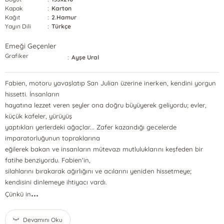
Kapak
:
Karton
Kağıt
:
2.Hamur
Yayın Dili
:
Türkçe
Emeği Geçenler
Grafiker
:
Ayşe Ural
Fabien, motoru yavaşlatıp San Julian üzerine inerken, kendini yorgun
hissetti. İnsanların
hayatına lezzet veren şeyler ona doğru büyüyerek geliyordu; evler,
küçük kafeler, yürüyüş
yaptıkları yerlerdeki ağaçlar... Zafer kazandığı gecelerde
imparatorluğunun topraklarına
eğilerek bakan ve insanların mütevazı mutluluklarını keşfeden bir
fatihe benziyordu. Fabien'in,
silahlarını bırakarak ağırlığını ve acılarını yeniden hissetmeye;
kendisini dinlemeye ihtiyacı vardı.
...
Çünkü in
Devamını Oku