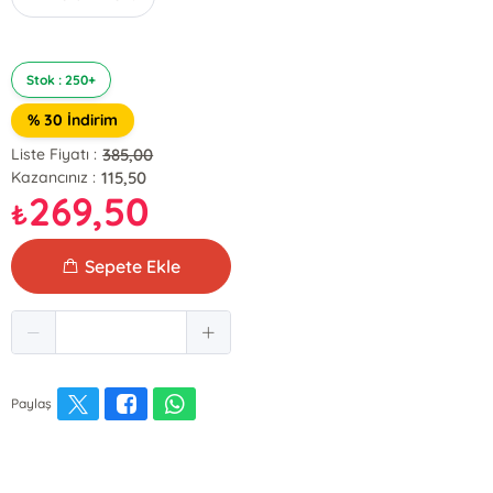
Stok : 250+
% 30 İndirim
385,00
Liste Fiyatı :
115,50
Kazancınız :
269,50
₺
Sepete Ekle
Paylaş