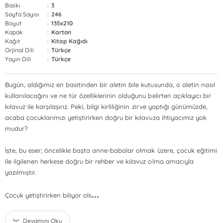
Baskı
:
3
Sayfa Sayısı
:
246
Boyut
:
135x210
Kapak
:
Karton
Kağıt
:
Kitap Kağıdı
Orjinal Dili
:
Türkçe
Yayın Dili
:
Türkçe
Bugün, aldığımız en basitinden bir aletin bile kutusunda, o aletin nasıl
kullanılacağını ve ne tür özelliklerinin olduğunu belirten açıklayıcı bir
kılavuz ile karşılaşırız. Peki, bilgi kirliliğinin zirve yaptığı günümüzde,
acaba çocuklarımızı yetiştirirken doğru bir kılavuza ihtiyacımız yok
mudur?
İşte, bu eser; öncelikle başta anne-babalar olmak üzere, çocuk eğitimi
ile ilgilenen herkese doğru bir rehber ve kılavuz olma amacıyla
yazılmıştır.
...
Çocuk yetiştirirken biliyor ols
Devamını Oku