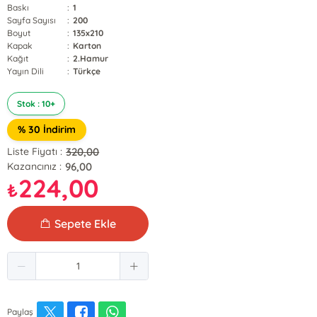
Baskı
:
1
Sayfa Sayısı
:
200
Boyut
:
135x210
Kapak
:
Karton
Kağıt
:
2.Hamur
Yayın Dili
:
Türkçe
Stok : 10+
% 30 İndirim
320,00
Liste Fiyatı :
96,00
Kazancınız :
224,00
₺
Sepete Ekle
Paylaş