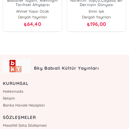
Babailer İsyanı; Aleviliğin
Nurettin Topçu;Çağdaş Bir
Tarihsel Altyapısı
Dervişin Dünyası
Ahmet Yaşar Ocak
Emin Işık
Dergah Yayınları
Dergah Yayınları
64,40
196,00
₺
₺
Bky Babıali Kültür Yayınları
KURUMSAL
Hakkımızda
İletişim
Banka Havale Hesapları
SÖZLEŞMELER
Mesafeli Satış Sözleşmesi