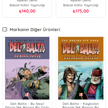
Alperen Demir
Alperen Demir
Fedaileri
Babıali Kültür Yayıncılığı
Babıali Kültür Yayıncılığı
140,00
175,00
₺
₺
Markanın Diğer Ürünleri
Deli Balta - Bu Nasıl
Deli Balta - Kaybolan
Dövüş;Tek Başına Bir Ordu
Bayrak;Tek Başına Bir