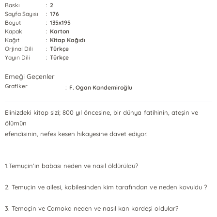
Baskı
:
2
Sayfa Sayısı
:
176
Boyut
:
135x195
Kapak
:
Karton
Kağıt
:
Kitap Kağıdı
Orjinal Dili
:
Türkçe
Yayın Dili
:
Türkçe
Emeği Geçenler
Grafiker
:
F. Ogan Kandemiroğlu
Elinizdeki kitap sizi; 800 yıl öncesine, bir dünya fatihinin, ateşin ve
ölümün
efendisinin, nefes kesen hikayesine davet ediyor.
1.Temuçin’in babası neden ve nasıl öldürüldü?
2. Temuçin ve ailesi, kabilesinden kim tarafından ve neden kovuldu ?
3. Temoçin ve Camoka neden ve nasıl kan kardeşi oldular?