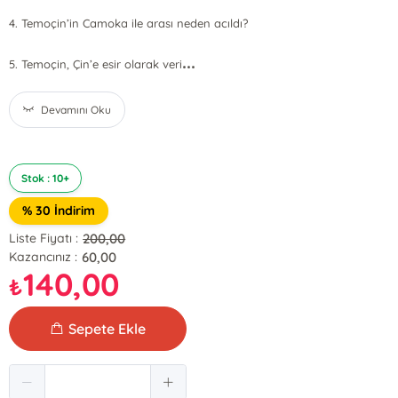
4. Temoçin’in Camoka ile arası neden acıldı?
...
5. Temoçin, Çin’e esir olarak veri
Devamını Oku
Stok : 10+
% 30 İndirim
200,00
Liste Fiyatı :
60,00
Kazancınız :
140,00
₺
Sepete Ekle