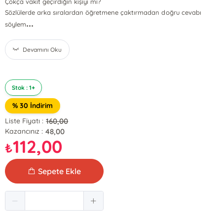
Çokça vakit geçirdiğin kişiyi mi?
Sözlülerde arka sıralardan öğretmene çaktırmadan doğru cevabı
...
söylem
Devamını Oku
Stok : 1+
% 30 İndirim
160,00
Liste Fiyatı :
48,00
Kazancınız :
112,00
₺
Sepete Ekle