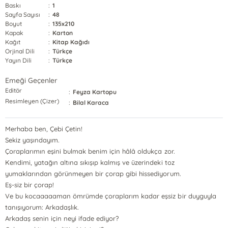
Baskı
:
1
Sayfa Sayısı
:
48
Boyut
:
135x210
Kapak
:
Karton
Kağıt
:
Kitap Kağıdı
Orjinal Dili
:
Türkçe
Yayın Dili
:
Türkçe
Emeği Geçenler
Editör
:
Feyza Kartopu
Resimleyen (Çizer)
:
Bilal Karaca
Merhaba ben, Çebi Çetin!
Sekiz yaşındayım.
Çoraplarımın eşini bulmak benim için hâlâ oldukça zor.
Kendimi, yatağın altına sıkışıp kalmış ve üzerindeki toz
yumaklarından görünmeyen bir çorap gibi hissediyorum.
Eş-siz bir çorap!
Ve bu kocaaaaaman ömrümde çoraplarım kadar eşsiz bir duyguyla
tanışıyorum: Arkadaşlık.
Arkadaş senin için neyi ifade ediyor?